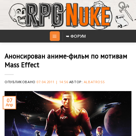
Skip
to
content
➥ ФОРУМ
Анонсирован аниме-фильм по мотивам
Mass Effect
ОПУБЛИКОВАНО
07.04.2011 | 14:56
АВТОР:
ALBATROSS
07
Апр