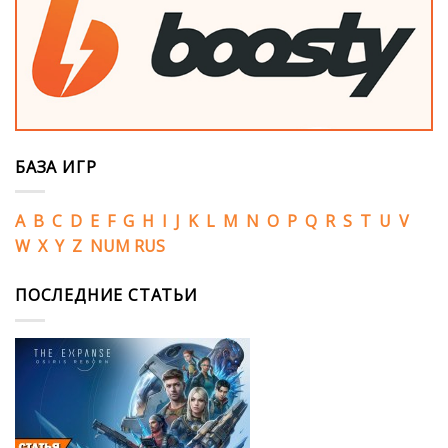
БАЗА ИГР
A
B
C
D
E
F
G
H
I
J
K
L
M
N
O
P
Q
R
S
T
U
V
W
X
Y
Z
NUM
RUS
ПОСЛЕДНИЕ СТАТЬИ