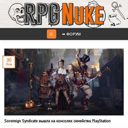
Skip
to
content
➥ ФОРУМ
30
Янв
Sovereign Syndicate вышла на консолях семейства PlayStation