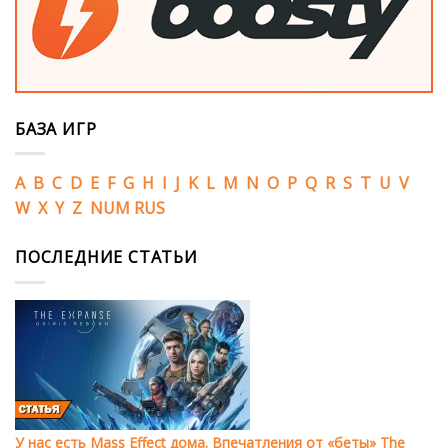
БАЗА ИГР
A
B
C
D
E
F
G
H
I
J
K
L
M
N
O
P
Q
R
S
T
U
V
W
X
Y
Z
NUM
RUS
ПОСЛЕДНИЕ СТАТЬИ
У нас есть Mass Effect дома. Впечатления от «беты» The