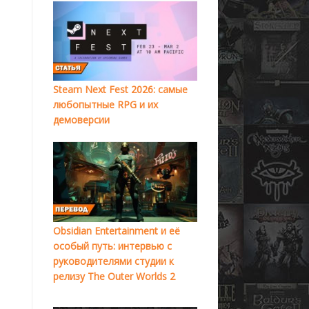
Steam Next Fest 2026: самые
любопытные RPG и их
демоверсии
Obsidian Entertainment и её
особый путь: интервью с
руководителями студии к
релизу The Outer Worlds 2