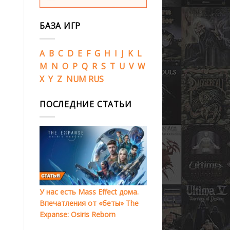
БАЗА ИГР
A
B
C
D
E
F
G
H
I
J
K
L
M
N
O
P
Q
R
S
T
U
V
W
X
Y
Z
NUM
RUS
ПОСЛЕДНИЕ СТАТЬИ
У нас есть Mass Effect дома.
Впечатления от «беты» The
Expanse: Osiris Reborn