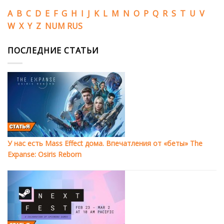
A
B
C
D
E
F
G
H
I
J
K
L
M
N
O
P
Q
R
S
T
U
V
W
X
Y
Z
NUM
RUS
ПОСЛЕДНИЕ СТАТЬИ
У нас есть Mass Effect дома. Впечатления от «беты» The
Expanse: Osiris Reborn