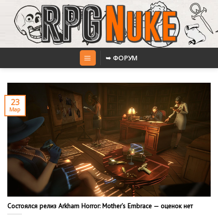
Skip
to
content
➥ ФОРУМ
23
Мар
Состоялся релиз Arkham Horror: Mother’s Embrace — оценок нет