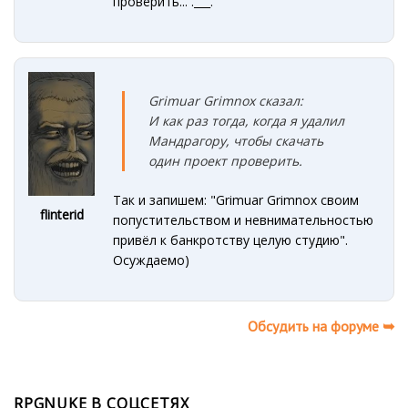
проверить... .___.
Grimuar Grimnox сказал:
И как
раз
тогда, когда я удалил
Мандрагору, чтобы скачать
один проект проверить
.
Так и запишем: "Grimuar Grimnox своим
flinterid
попустительством и невнимательностью
привёл к банкротству целую студию".
Осуждаемо)
Обсудить на форуме ➥
RPGNUKE В СОЦСЕТЯХ