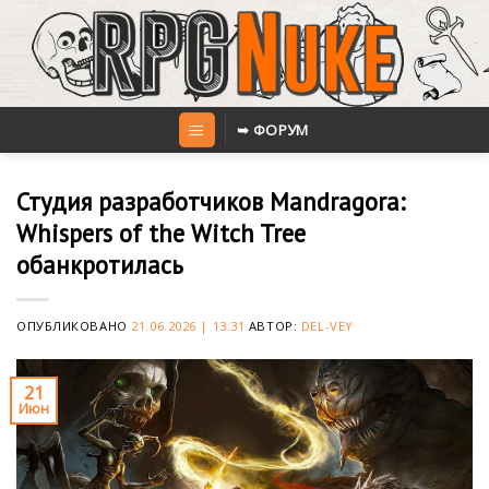
Skip
to
content
➥ ФОРУМ
Студия разработчиков Mandragora:
Whispers of the Witch Tree
обанкротилась
ОПУБЛИКОВАНО
21.06.2026 | 13:31
АВТОР:
DEL-VEY
21
Июн