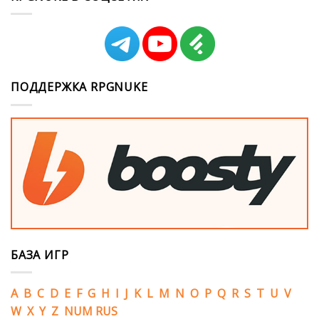
ПОДДЕРЖКА RPGNUKE
БАЗА ИГР
A
B
C
D
E
F
G
H
I
J
K
L
M
N
O
P
Q
R
S
T
U
V
W
X
Y
Z
NUM
RUS