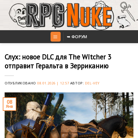
Skip
to
content
➥ ФОРУМ
Слух: новое DLC для The Witcher 3
отправит Геральта в Зерриканию
ОПУБЛИКОВАНО
08.01.2026 | 12:57
АВТОР:
DEL-VEY
08
Янв