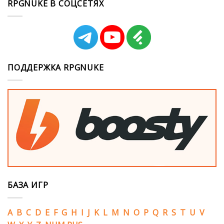
RPGNUKE В СОЦСЕТЯХ
ПОДДЕРЖКА RPGNUKE
БАЗА ИГР
A
B
C
D
E
F
G
H
I
J
K
L
M
N
O
P
Q
R
S
T
U
V