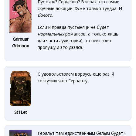
Пустыня? Серьёзно? В играх это самые
скучные локации. Хуже только тундра. И
болото
.
Если и правда пустыня (и не будет
нормальных
романсов, а только лишь
Grimuar
для части аудитории), то неистово
Grimnox
пропущу и это дээлсэ.
С удовольствием ворвусь еще раз. Я
соскучился по Герванту.
St1Let
Геральт там единственным белым будет?