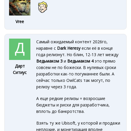
Vree
Самый ожидаемый контент 2026го,
наравне с
Dark Heresy
если её в конце
года релизнут. Но блин, 12-13 лет между
Ведьмаком 3
и
Ведьмаком 4
это прямо
Дарт
совсем не по божески. В нулевых сроки
Ситиус
разработки как-то погуманнее были. А
сейчас только OwlCats так могут, по
релизу через 3 года.
А еще редкие релизы = возросшие
бюджеты и риски для разработчика,
вплоть до банкротства.
Взять ту же Ubisoft, у которой и продажи
неплохие, и монетизация вполне