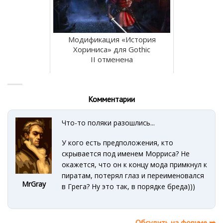
Модификация «История
Хориниса» для Gothic
II отменена
Комментарии
Что-то поляки разошлись...
У кого есть предположения, кто
скрывается под именем Морриса? Не
окажется, что он к концу мода примкнул к
пиратам, потерял глаз и переименовался
MrGray
в Грега? Ну это так, в порядке бреда)))
Обсудить на форуме ➥