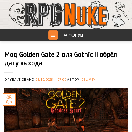
Skip
to
content
➥ ФОРУМ
Мод Golden Gate 2 для Gothic II обрёл
дату выхода
ОПУБЛИКОВАНО
05.12.2025 | 07:00
АВТОР:
DEL-VEY
05
Дек