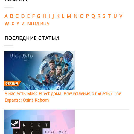
A
B
C
D
E
F
G
H
I
J
K
L
M
N
O
P
Q
R
S
T
U
V
W
X
Y
Z
NUM
RUS
ПОСЛЕДНИЕ СТАТЬИ
У нас есть Mass Effect дома. Впечатления от «беты» The
Expanse: Osiris Reborn