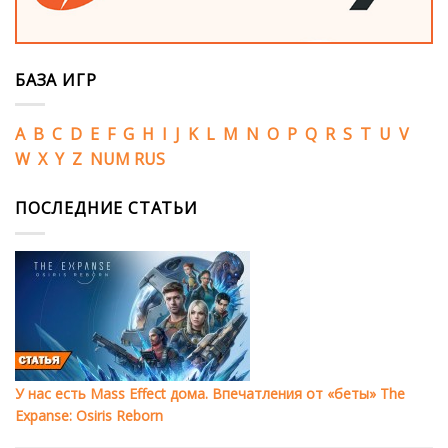
БАЗА ИГР
A
B
C
D
E
F
G
H
I
J
K
L
M
N
O
P
Q
R
S
T
U
V
W
X
Y
Z
NUM
RUS
ПОСЛЕДНИЕ СТАТЬИ
У нас есть Mass Effect дома. Впечатления от «беты» The
Expanse: Osiris Reborn