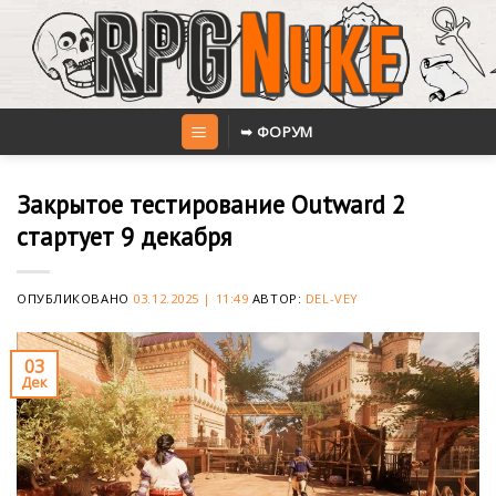
Skip
to
content
➥ ФОРУМ
Закрытое тестирование Outward 2
стартует 9 декабря
ОПУБЛИКОВАНО
03.12.2025 | 11:49
АВТОР:
DEL-VEY
03
Дек