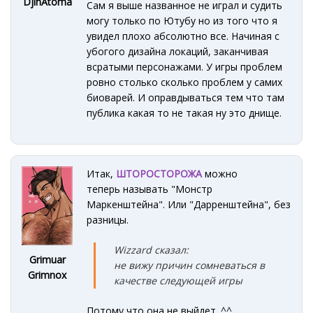
DjinAtoma
Сам я выше названное не играл и судить
могу только по Ютубу но из того что я
увидел плохо абсолютно все. Начиная с
убогого дизайна локаций, заканчивая
всратыми персонажами. У игры проблем
ровно столько сколько проблем у самих
биоварей. И оправдываться тем что там
публика какая то не такая ну это днище.
Итак,
ШТОРОСТОРОЖА
можно
теперь называть "Монстр
Маркенштейна". Или "Дарренштейна", без
разницы.
Wizzard сказал:
Grimuar
не вижу причин сомневаться в
Grimnox
качестве следующей игры
Потому что она не выйдет. ^^