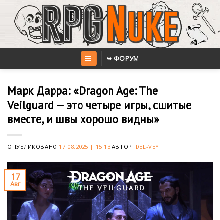
Skip
to
content
➥ ФОРУМ
Марк Дарра: «Dragon Age: The
Veilguard — это четыре игры, сшитые
вместе, и швы хорошо видны»
ОПУБЛИКОВАНО
17.08.2025 | 15:13
АВТОР:
DEL-VEY
17
Авг