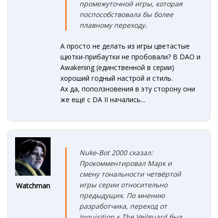
промежуточной игры, которая
поспособствовала бы более
плавному переходу.
А просто не делать из игры цветастые
щютки-прибаутки не пробовали? В DAO и
Awakening (единственной в серии)
хороший годный настрой и стиль.
Ах да, поползновения в эту сторону они
же ещё с DA II начались...
Nuke-Bot 2000 сказал:
Прокомментировал Марк и
смену тональности четвёртой
игры серии относительно
Watchman
предыдущих. По мнению
разработчика, переход от
Inquisition к The Veilguard был