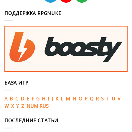
ПОДДЕРЖКА RPGNUKE
БАЗА ИГР
A
B
C
D
E
F
G
H
I
J
K
L
M
N
O
P
Q
R
S
T
U
V
W
X
Y
Z
NUM
RUS
ПОСЛЕДНИЕ СТАТЬИ