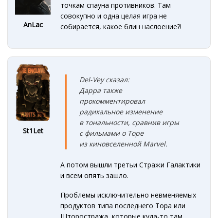
точкам спауна противников. Там
совокупно и одна целая игра не
AnLac
собирается, какое блин наслоение?!
Del-Vey сказал:
Дарра также
прокомментировал
радикальное изменение
в тональности, сравнив игры
St1Let
с фильмами о Торе
из киновселенной Marvel.
А потом вышли третьи Стражи Галактики
и всем опять зашло.
Проблемы исключительно невменяемых
продуктов типа последнего Тора или
Шторостража, которые куда-то там