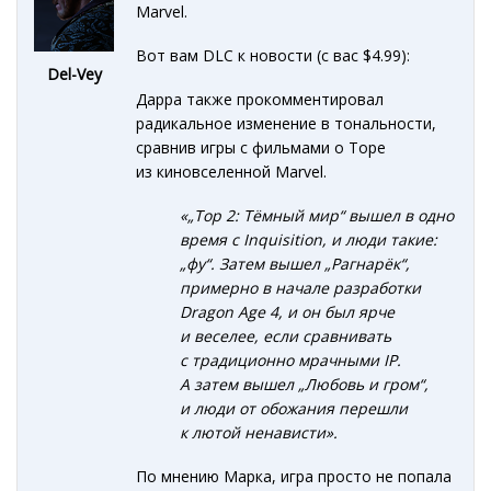
Marvel.
Вот вам DLC к новости (с вас $4.99):
Del-Vey
Дарра также прокомментировал
радикальное изменение в тональности,
сравнив игры с фильмами о Торе
из киновселенной Marvel.
«„Тор 2: Тёмный мир“ вышел в одно
время с Inquisition, и люди такие:
„фу“. Затем вышел „Рагнарёк“,
примерно в начале разработки
Dragon Age 4, и он был ярче
и веселее, если сравнивать
с традиционно мрачными IP.
А затем вышел „Любовь и гром“,
и люди от обожания перешли
к лютой ненависти».
По мнению Марка, игра просто не попала