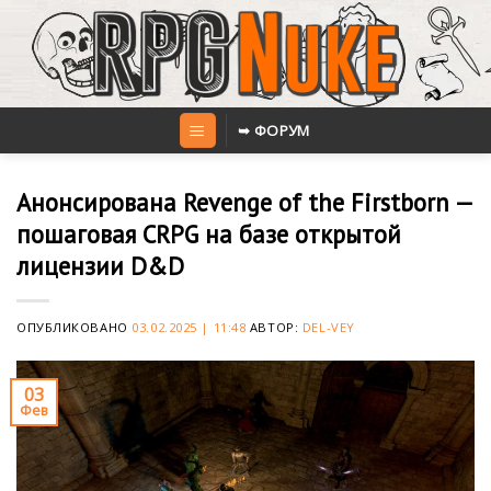
Skip
to
content
➥ ФОРУМ
Анонсирована Revenge of the Firstborn —
пошаговая CRPG на базе открытой
лицензии D&D
ОПУБЛИКОВАНО
03.02.2025 | 11:48
АВТОР:
DEL-VEY
03
Фев