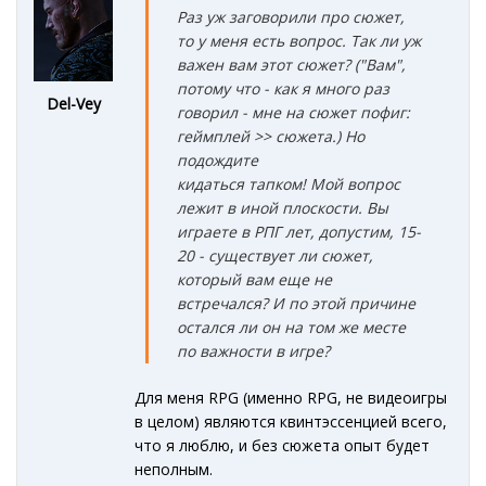
Раз уж заговорили про сюжет,
то у меня есть вопрос. Так ли уж
важен вам этот сюжет? ("Вам",
потому что - как я много раз
Del-Vey
говорил - мне на сюжет пофиг:
геймплей >> сюжета.) Но
подождите
кидаться тапком! Мой вопрос
лежит в иной плоскости. Вы
играете в РПГ лет, допустим, 15-
20
- существует ли сюжет,
который вам еще не
встречался? И по этой причине
остался ли он на том же месте
по важности в игре?
Для меня RPG (именно RPG, не видеоигры
в целом) являются квинтэссенцией всего,
что я люблю, и без сюжета опыт будет
неполным.