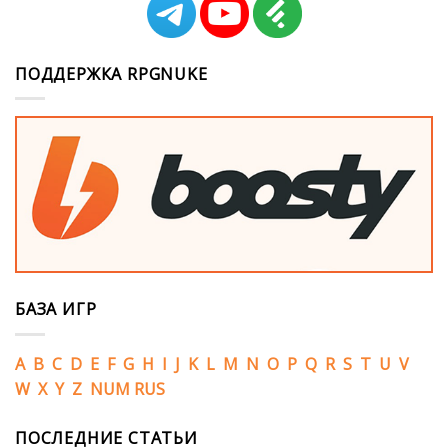
ПОДДЕРЖКА RPGNUKE
БАЗА ИГР
A
B
C
D
E
F
G
H
I
J
K
L
M
N
O
P
Q
R
S
T
U
V
W
X
Y
Z
NUM
RUS
ПОСЛЕДНИЕ СТАТЬИ