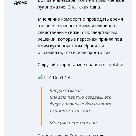
Вот за Planescape: Torment прям крепкое
Дуомо
рукопожатие. Она такая одна.
Мне лично комфортно проводить время
в игре осознанно, понимая причинно-
следственные связи, с последствиями
решений, которые персонаж принял под
моим кукловодством. Нравится
осознавать, что всё не просто так.
С другой стороны, мне нравятся soulslike.
Kangaxx сказал:
Мы всю партию создаем, это
будут сплошные бои и данжи.
Скриньте этот твит.
Мне уже неинтересно.
Так и в Icewind Dale всю партию