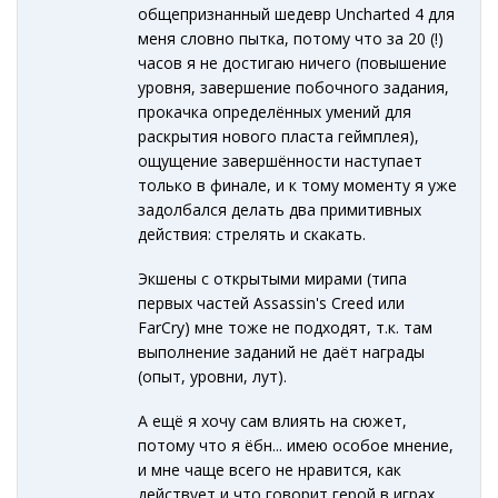
общепризнанный шедевр Uncharted 4 для
меня словно пытка, потому что за 20 (!)
часов я не достигаю ничего (повышение
уровня, завершение побочного задания,
прокачка определённых умений для
раскрытия нового пласта геймплея),
ощущение завершённости наступает
только в финале, и к тому моменту я уже
задолбался делать два примитивных
действия: стрелять и скакать.
Экшены с открытыми мирами (типа
первых частей Assassin's Creed или
FarCry) мне тоже не подходят, т.к. там
выполнение заданий не даёт награды
(опыт, уровни, лут).
А ещё я хочу сам влиять на сюжет,
потому что я ёбн... имею особое мнение,
и мне чаще всего не нравится, как
действует и что говорит герой в играх