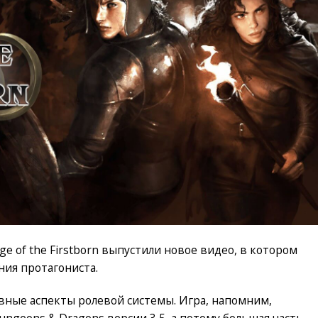
 of the Firstborn выпустили новое видео, в котором
ия протагониста.
вные аспекты ролевой системы. Игра, напомним,
ngeons & Dragons версии 3,5, а потому большая часть