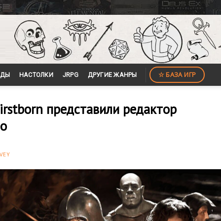
☆ БАЗА ИГР
ЙДЫ
НАСТОЛКИ
JRPG
ДРУГИЕ ЖАНРЫ
irstborn представили редактор
ео
VEY