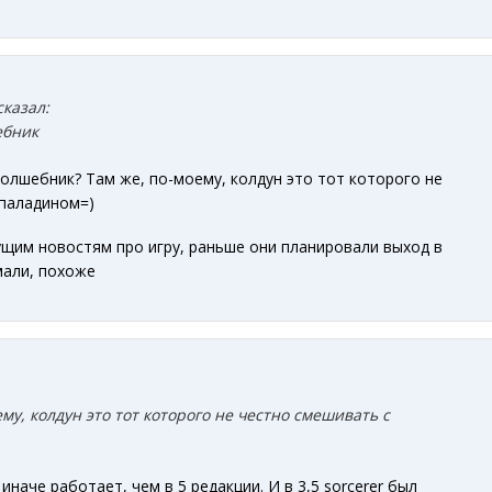
сказал:
ебник
волшебник? Там же, по-моему, колдун это тот которого не
 паладином=)
щим новостям про игру, раньше они планировали выход в
мали, похоже
му, колдун это тот которого не честно смешивать с
 иначе работает, чем в 5 редакции. И в 3,5 sorcerer был