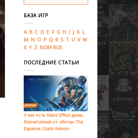
БАЗА ИГР
A
B
C
D
E
F
G
H
I
J
K
L
M
N
O
P
Q
R
S
T
U
V
W
X
Y
Z
NUM
RUS
ПОСЛЕДНИЕ СТАТЬИ
У нас есть Mass Effect дома.
Впечатления от «беты» The
Expanse: Osiris Reborn