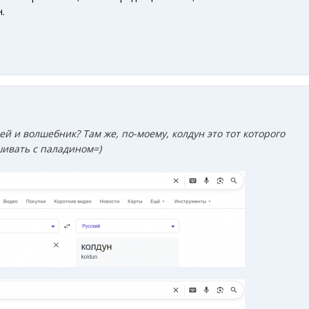
.
ей и волшебник? Там же, по-моему, колдун это тот которого
шивать с паладином=)