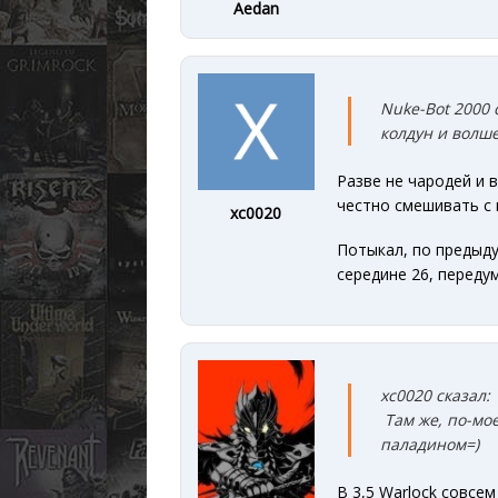
Aedan
Nuke-Bot 2000 
колдун и волш
Разве не чародей и 
честно смешивать с
xc0020
Потыкал, по предыду
середине 26, переду
xc0020 сказал:
Там же, по-мое
паладином=)
В 3,5 Warlock совсем