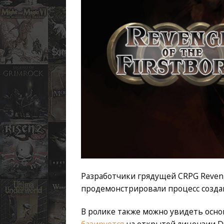
Разработчики грядущей CRPG Revenge
продемонстрировали процесс создан
В ролике также можно увидеть осно
базируется
на открытой лицензии Du