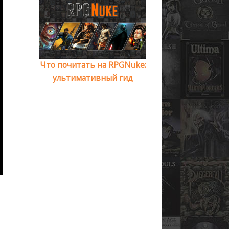
Что почитать на RPGNuke:
ультимативный гид