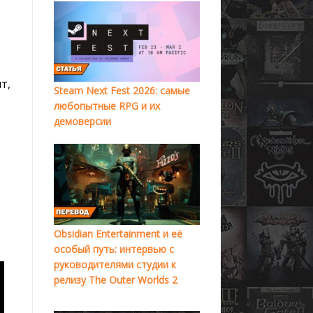
т,
Steam Next Fest 2026: самые
любопытные RPG и их
демоверсии
Obsidian Entertainment и её
особый путь: интервью с
руководителями студии к
релизу The Outer Worlds 2