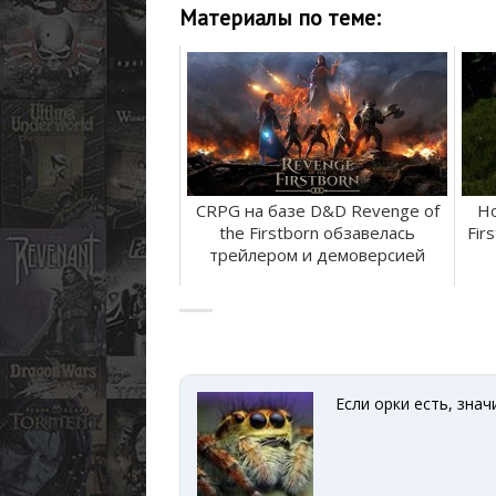
Материалы по теме:
CRPG на базе D&D Revenge of
Но
the Firstborn обзавелась
Fir
трейлером и демоверсией
Если орки есть, зна