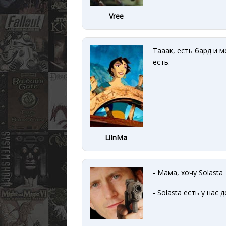
Vree
Тааак, есть бард и 
есть.
LiInMa
- Мама, хочу Solasta
- Solasta есть у нас 