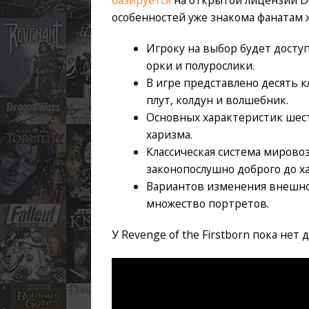
особенностей уже знакома фанатам 
Игроку на выбор будет доступ
орки и полурослики.
В игре представлено десять кл
плут, колдун и волшебник.
Основных характеристик шесть
харизма.
Классическая система мирово
законопослушно доброго до ха
Вариантов изменения внешнос
множество портретов.
У Revenge of the Firstborn пока не