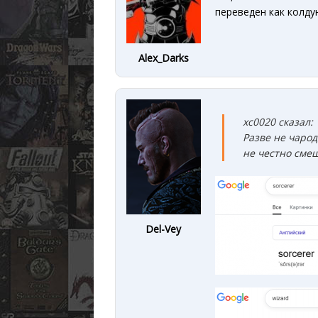
переведен как колдун
Alex_Darks
xc0020 сказал:
Разве не чарод
не честно сме
Del-Vey