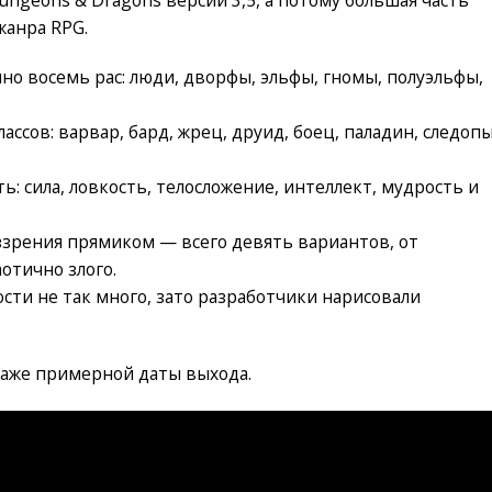
жанра RPG.
но восемь рас: люди, дворфы, эльфы, гномы, полуэльфы,
ассов: варвар, бард, жрец, друид, боец, паладин, следопы
: сила, ловкость, телосложение, интеллект, мудрость и
ззрения прямиком — всего девять вариантов, от
отично злого.
ти не так много, зато разработчики нарисовали
т даже примерной даты выхода.