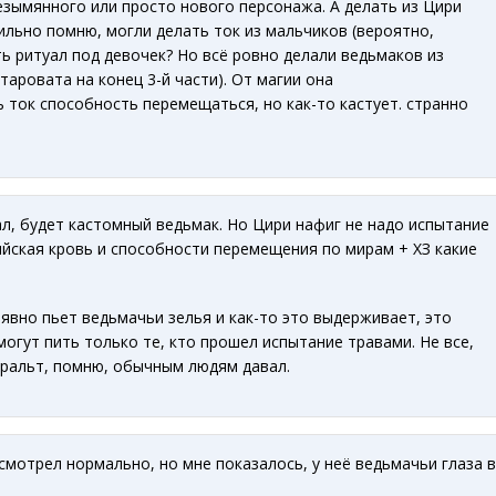
езымянного или просто нового персонажа. А делать из Цири
ильно помню, могли делать ток из мальчиков (вероятно,
 ритуал под девочек? Но всё ровно делали ведьмаков из
старовата на конец 3-й части). От магии она
ь ток способность перемещаться, но как-то кастует. странно
л, будет кастомный ведьмак. Но Цири нафиг не надо испытание
ийская кровь и способности перемещения по мирам + ХЗ какие
 явно пьет ведьмачьи зелья и как-то это выдерживает, это
могут пить только те, кто прошел испытание травами. Не все,
еральт, помню, обычным людям давал.
ассмотрел нормально, но мне показалось, у неё ведьмачьи глаза в