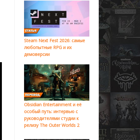
Steam Next Fest 2026: самые
т
любопытные RPG и их
демоверсии
Obsidian Entertainment и её
особый путь: интервью с
руководителями студии к
релизу The Outer Worlds 2