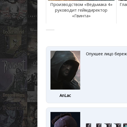
Производством «Ведьмака 4»
Гла
руководит геймдиректор
«Гвинта»
Опухшее лицо береж
AnLac