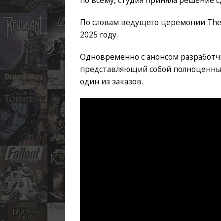
По словам ведущего церемонии The 
2025 году.
Одновременно с анонсом разработч
представляющий собой полноценны
один из заказов.