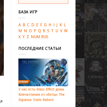
БАЗА ИГР
A
B
C
D
E
F
G
H
I
J
K
L
M
N
O
P
Q
R
S
T
U
V
W
X
Y
Z
NUM
RUS
ПОСЛЕДНИЕ СТАТЬИ
У нас есть Mass Effect дома.
Впечатления от «беты» The
Expanse: Osiris Reborn
дя