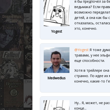
я бы предпочёл за б
ведьмака? Если прав
возможно переделать
детей, а она как бы 
отказалась, осталас
это, конечно.
Yogest
@Yogest
Я тоже дума
травами, у нее эльф
еще способности.
Хотя в трейлере она
странно. По идее их 
Medwedius
конечно, какие-то Г
Ну... Я, может, не р
конце...