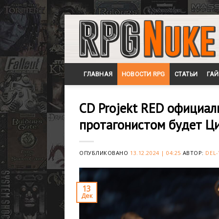
Skip
to
content
ГЛАВНАЯ
НОВОСТИ RPG
СТАТЬИ
ГА
CD Projekt RED официал
протагонистом будет Ц
ОПУБЛИКОВАНО
13.12.2024 | 04:25
АВТОР:
DEL-
13
Дек