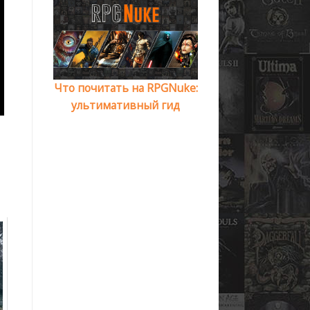
Что почитать на RPGNuke:
ультимативный гид