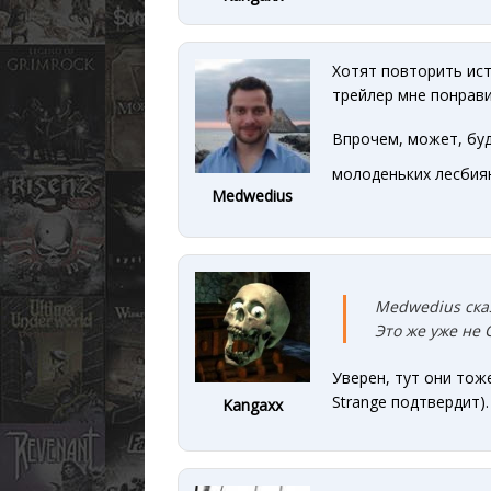
Хотят повторить исто
трейлер мне понрави
Впрочем, может, буд
молоденьких лесбия
Medwedius
Medwedius ска
Это же уже не
Уверен, тут они тоже
Strange подтвердит).
Kangaxx