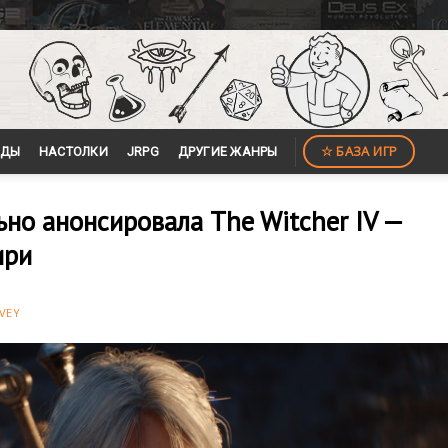
☆ БАЗА ИГР
ЙДЫ
НАСТОЛКИ
JRPG
ДРУГИЕ ЖАНРЫ
ьно анонсировала The Witcher IV —
ири
VEY