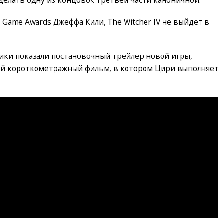
Game Awards Джеффа Кили, The Witcher IV не выйдет в
ики показали постановочный трейлер новой игры,
й короткометражный фильм, в котором Цири выполняе