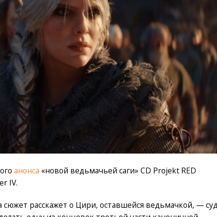
ного
анонса
«новой ведьмачьей саги» CD Projekt RED
r IV.
а сюжет расскажет о Цири, оставшейся ведьмачкой, — су
делать одну из концовок третьей части каноничной.