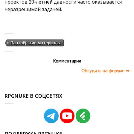
проектов 20-летней давности часто оказывается
неразрешимой задачей.
Партнёрские материалы
Комментарии
Обсудить на форуме ➥
RPGNUKE В СОЦСЕТЯХ