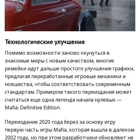
Технологические улучшения
Помимо возможности заново окунуться в
знакомые миры с новым качеством, многие
ремейки идут дальше простого улучшения графики,
предлагая переработанные игровые механики и
новшества, чтобы соответствовать современным
стандартам. Примером такого переиздания может
считаться еще одна легенда начала нулевых — ​
Mafia: Definitive Edition.
Переиздание 2020 года берез за основу игру
первую часть игры Mafia, которая вышла в далеком
2002 году, но при этом разработчики обновляют не