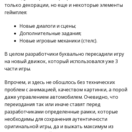
только декорации, но еще и некоторые элементы
геймплея:
Новые диалоги и сцены;
Дополнительные задания;
Новые игровые механики (стелс).
В целом разработчики буквально пересадили игру
на новый движок, который использовался уже 3
части игры.
Впрочем, и здесь не обошлось без технических
проблем с анимацией, качеством картинки, а порой
даже управлением автомобилем. Очевидно, что
переиздания так или иначе ставят перед
разработчиками определенные рамки, которые
необходимы для сохранения аутентичности
оригинальной игры, да и выжать максимум из