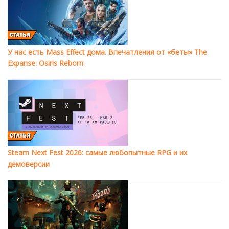
У нас есть Mass Effect дома. Впечатления от «беты» The
Expanse: Osiris Reborn
Steam Next Fest 2026: самые любопытные RPG и их
демоверсии