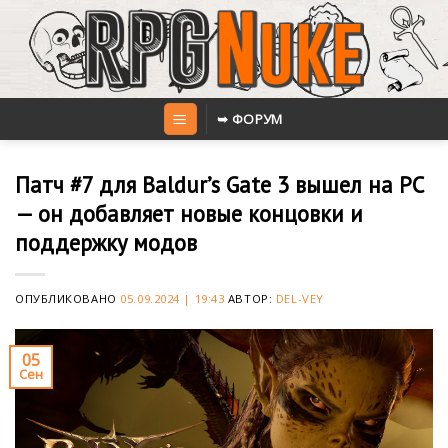
Skip
to
content
➥ ФОРУМ
Патч #7 для Baldur’s Gate 3 вышел на PC
— он добавляет новые концовки и
поддержку модов
ОПУБЛИКОВАНО
05.09.2024 | 19:43
АВТОР:
DEL-VEY
05
Сен