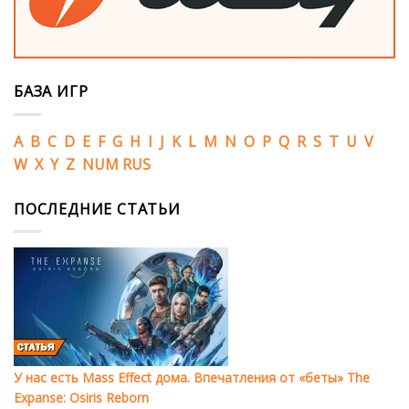
БАЗА ИГР
A
B
C
D
E
F
G
H
I
J
K
L
M
N
O
P
Q
R
S
T
U
V
W
X
Y
Z
NUM
RUS
ПОСЛЕДНИЕ СТАТЬИ
У нас есть Mass Effect дома. Впечатления от «беты» The
Expanse: Osiris Reborn