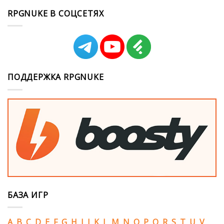
RPGNUKE В СОЦСЕТЯХ
ПОДДЕРЖКА RPGNUKE
БАЗА ИГР
A
B
C
D
E
F
G
H
I
J
K
L
M
N
O
P
Q
R
S
T
U
V