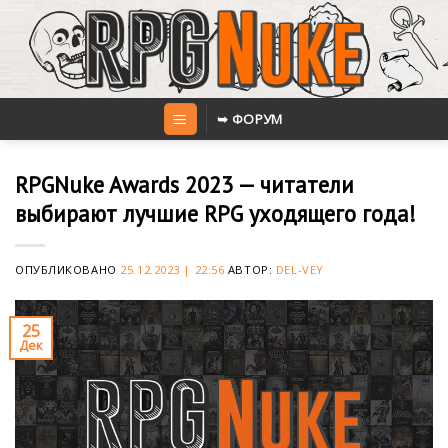
Skip
to
content
➥ ФОРУМ
RPGNuke Awards 2023 — читатели
выбирают лучшие RPG уходящего года!
ОПУБЛИКОВАНО
25.12.2023 | 22:56
АВТОР:
DEL-VEY
25
Дек