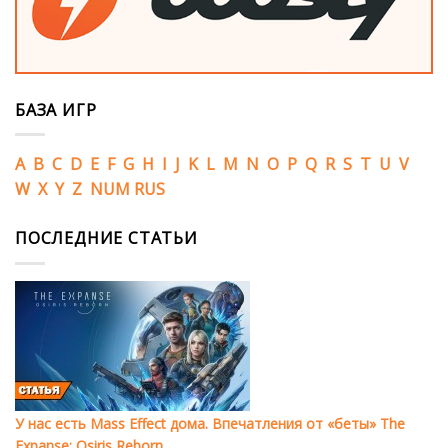
БАЗА ИГР
A
B
C
D
E
F
G
H
I
J
K
L
M
N
O
P
Q
R
S
T
U
V
W
X
Y
Z
NUM
RUS
ПОСЛЕДНИЕ СТАТЬИ
У нас есть Mass Effect дома. Впечатления от «беты» The
Expanse: Osiris Reborn