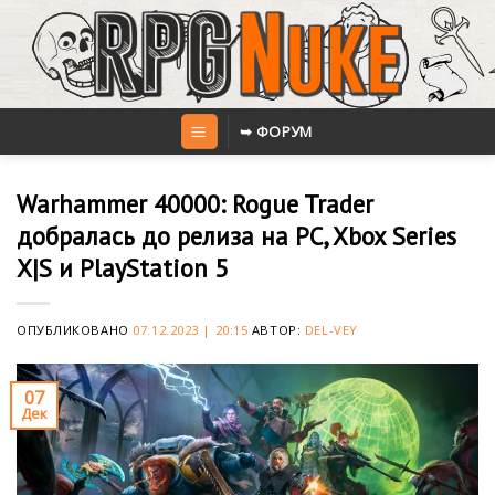
Skip
to
content
➥ ФОРУМ
Warhammer 40000: Rogue Trader
добралась до релиза на PC, Xbox Series
X|S и PlayStation 5
ОПУБЛИКОВАНО
07.12.2023 | 20:15
АВТОР:
DEL-VEY
07
Дек