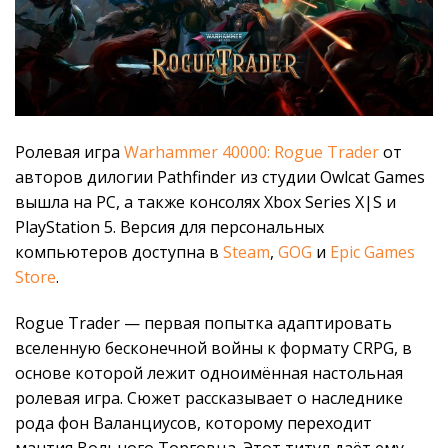
Ролевая игра
Warhammer 40000: Rogue Trader
от
авторов дилогии Pathfinder из студии Owlcat Games
вышла на PC, а также консолях Xbox Series X|S и
PlayStation 5. Версия для персональных
компьютеров доступна в
Steam
,
GOG
и
Epic Games
Store
.
Rogue Trader — первая попытка адаптировать
вселенную бесконечной войны к формату CRPG, в
основе которой лежит одноимённая настольная
ролевая игра. Сюжет рассказывает о наследнике
рода фон Валанциусов, которому переходит
мантия Вольного Торговца. Этот титул даёт ему