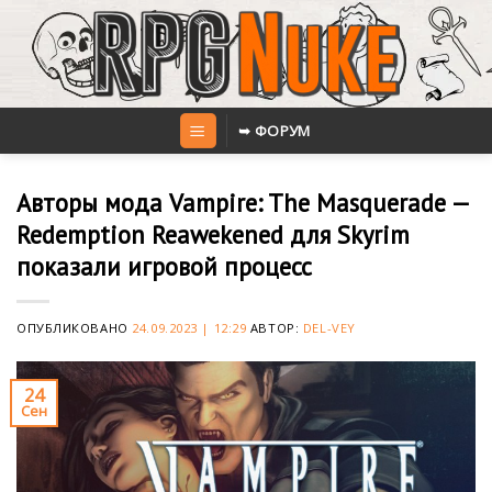
Skip
to
content
➥ ФОРУМ
Авторы мода Vampire: The Masquerade —
Redemption Reawekened для Skyrim
показали игровой процесс
ОПУБЛИКОВАНО
24.09.2023 | 12:29
АВТОР:
DEL-VEY
24
Сен