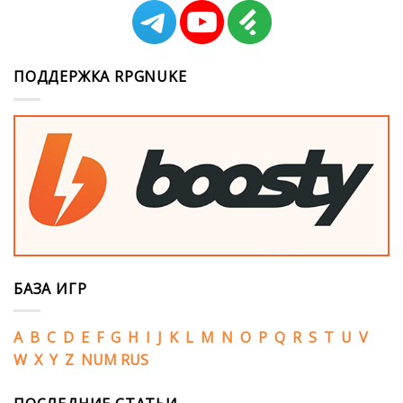
ПОДДЕРЖКА RPGNUKE
БАЗА ИГР
A
B
C
D
E
F
G
H
I
J
K
L
M
N
O
P
Q
R
S
T
U
V
W
X
Y
Z
NUM
RUS