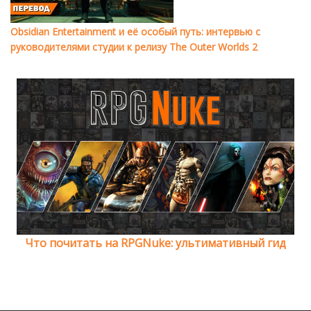
Obsidian Entertainment и её особый путь: интервью с
руководителями студии к релизу The Outer Worlds 2
Что почитать на RPGNuke: ультимативный гид