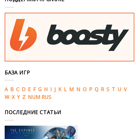
БАЗА ИГР
A
B
C
D
E
F
G
H
I
J
K
L
M
N
O
P
Q
R
S
T
U
V
W
X
Y
Z
NUM
RUS
ПОСЛЕДНИЕ СТАТЬИ