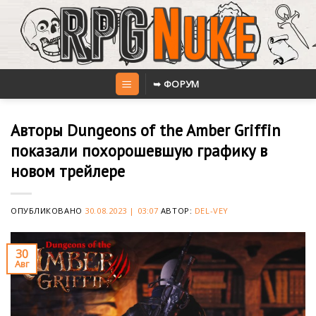
Skip
to
content
➥ ФОРУМ
Авторы Dungeons of the Amber Griffin
показали похорошевшую графику в
новом трейлере
ОПУБЛИКОВАНО
30.08.2023 | 03:07
АВТОР:
DEL-VEY
30
Авг