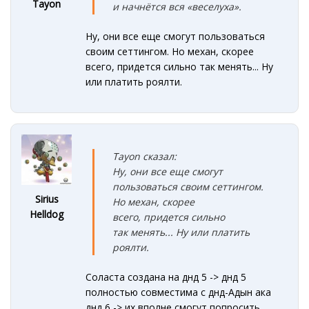
Tayon
и начнётся вся «веселуха».
Ну, они все еще смогут пользоваться
своим сеттингом. Но механ, скорее
всего, придется сильно так менять... Ну
или платить роялти.
Tayon сказал:
Ну, они все еще смогут
пользоваться своим сеттингом.
Sirius
Но механ, скорее
Helldog
всего, придется сильно
так менять... Ну или платить
роялти.
Соласта создана на днд 5 -> днд 5
полностью совместима с днд-Адын ака
днд 6 -> их вполне смогут попросить