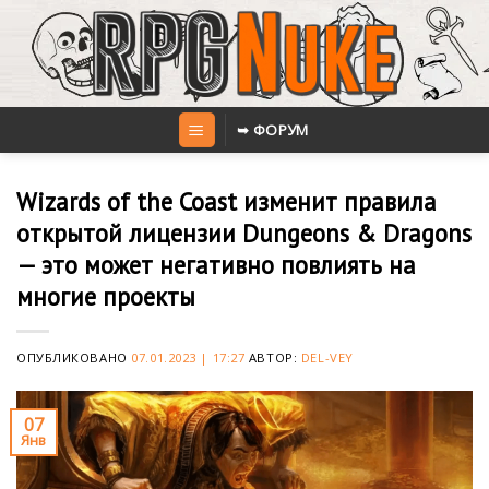
Skip
to
content
➥ ФОРУМ
Wizards of the Coast изменит правила
открытой лицензии Dungeons & Dragons
— это может негативно повлиять на
многие проекты
ОПУБЛИКОВАНО
07.01.2023 | 17:27
АВТОР:
DEL-VEY
07
Янв