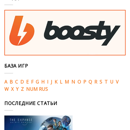
БАЗА ИГР
A
B
C
D
E
F
G
H
I
J
K
L
M
N
O
P
Q
R
S
T
U
V
W
X
Y
Z
NUM
RUS
ПОСЛЕДНИЕ СТАТЬИ