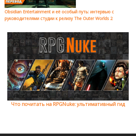
Obsidian Entertainment и её особый путь: интервью с
руководителями студии к релизу The Outer Worlds 2
Что почитать на RPGNuke: ультимативный гид