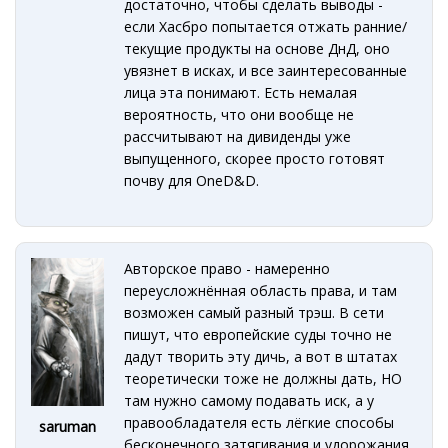
достаточно, чтобы сделать выводы -
если Хасбро попытается отжать ранние/
текущие продукты на основе ДнД, оно
увязнет в исках, и все заинтересованные
лица эта понимают. Есть немалая
вероятность, что они вообще не
рассчитывают на дивиденды уже
выпущенного, скорее просто готовят
почву для OnеD&D.
Авторское право - намеренно
переусложнённая область права, и там
возможен самый разный трэш. В сети
пишут, что европейские суды точно не
дадут творить эту дичь, а вот в штатах
теоретически тоже не должны дать, НО
там нужно самому подавать иск, а у
правообладателя есть лёгкие способы
saruman
бесконечного затягивания и удорожания