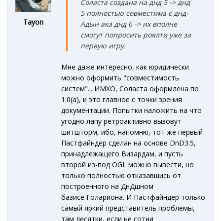
Соласта создана на днд 5 -> днд
5 полностью совместима с днд-
Tayon
Адын ака днд 6 -> их вполне
смогут попросить роялти уже за
первую игру.
Мне даже интересно, как юридически
можно оформить "совместимость
систем"... ИМХО, Соласта оформлена по
1.0(а), и это главное с точки зрения
документации. Попытки наложить на что
угодно лапу ретроактивно вызовут
шитшторм, ибо, напомню, тот же первый
Пастфайндер сделан на основе DnD3.5,
принадлежащего Визардам, и пусть
второй из-под OGL можно вывести, но
только полностью отказавшись от
построенного на ДнДшном
базисе Голариона. И Пастфайндер только
самый яркий представитель проблемы,
там десятки, если не сотни