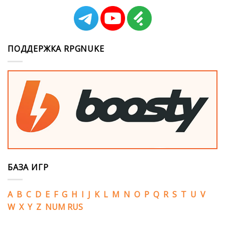
ПОДДЕРЖКА RPGNUKE
БАЗА ИГР
A
B
C
D
E
F
G
H
I
J
K
L
M
N
O
P
Q
R
S
T
U
V
W
X
Y
Z
NUM
RUS