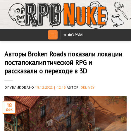
Skip
to
content
➥ ФОРУМ
Авторы Broken Roads показали локации
постапокалиптической RPG и
рассказали о переходе в 3D
ОПУБЛИКОВАНО
18.12.2022 | 12:45
АВТОР:
DEL-VEY
18
Дек