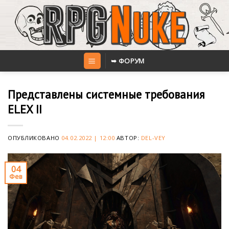
Skip
to
content
➥ ФОРУМ
Представлены системные требования
ELEX II
ОПУБЛИКОВАНО
04.02.2022 | 12:00
АВТОР:
DEL-VEY
04
Фев