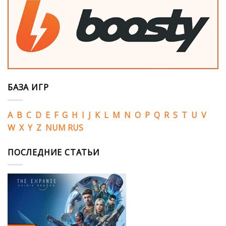
БАЗА ИГР
A
B
C
D
E
F
G
H
I
J
K
L
M
N
O
P
Q
R
S
T
U
V
W
X
Y
Z
NUM
RUS
ПОСЛЕДНИЕ СТАТЬИ