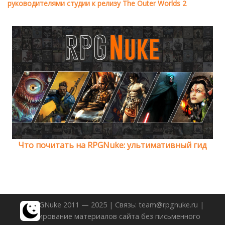
руководителями студии к релизу The Outer Worlds 2
Что почитать на RPGNuke: ультимативный гид
© RPGNuke 2011 — 2025 | Связь: team@rpgnuke.ru |
Копирование материалов сайта без письменного