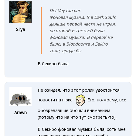
Del-Vey сказал:
Фоновая музыка. Я в Dark Souls
дальше первой части не играл,
Silya
во второй и третьей была
фоновая музыка? В первой не
было, в Bloodbonre и Sekiro
тоже, вроде бы.
В Секиро была.
Не ожидал, что этот ролик удостоится
новости на нюке
Его, по-моему, все
обозревавшие обошли вниманием
Arawn
(потому что на что тут смотреть-то).
В Секиро фоновая музыка была, хоть мне
и пришлось его запустить, чтобы