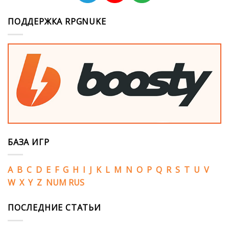
ПОДДЕРЖКА RPGNUKE
БАЗА ИГР
A
B
C
D
E
F
G
H
I
J
K
L
M
N
O
P
Q
R
S
T
U
V
W
X
Y
Z
NUM
RUS
ПОСЛЕДНИЕ СТАТЬИ