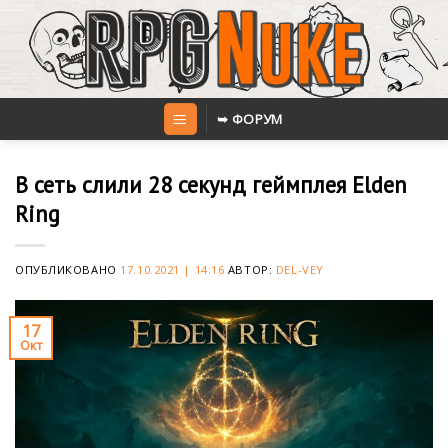
Skip
to
content
➥ ФОРУМ
В сеть слили 28 секунд геймплея Elden
Ring
ОПУБЛИКОВАНО
17.10.2021 | 14:16
АВТОР:
DEL-VEY
17
Окт