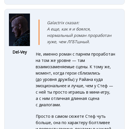
Galactrix сказал:
А еще, как я и боялся,
нормальный роман проработан
хуже, чем ЛГБТшный.
Del-Vey
Не, именно роман с парнем проработан
на том же уровне — там
взаимозаменяемые сцены. К тому же,
момент, когда герои сблизились
(до уровня дружбы) у Райана куда
эмоциональнее и лучше, чем у Стеф —
с ней ты просто играешь в мини-игру,
а с ним отличная длинная сцена
с диалогами.
Просто в самом сюжете Стеф чуть
больше, она по характеру болтливее
и попросту громче, поэтому в каждой