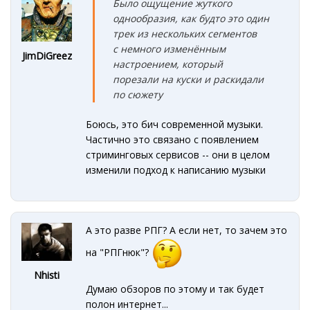
Было
ощущение
жуткого
однообразия
, как
будто это один
трек из нескольких
сегментов
с немного изменённым
JimDiGreez
настроением, который
порезали на куски и раскидали
по сюжету
Боюсь, это бич современной музыки.
Частично это связано с появлением
стриминговых сервисов -- они в целом
изменили подход к написанию музыки
А это разве РПГ? А если нет, то зачем это
на "РПГнюк"?
Nhisti
Думаю обзоров по этому и так будет
полон интернет...