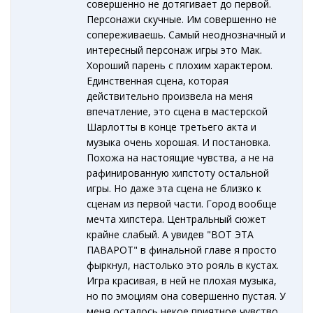
совершенно не дотягивает до первой.
Персонажи скучные. Им совершенно не
сопереживаешь. Самый неоднозначный и
интересный персонаж игры это Мак.
Хороший парень с плохим характером.
Единственная сцена, которая
действительно произвела на меня
впечатление, это сцена в мастерской
Шарлотты в конце третьего акта и
музыка очень хорошая. И постановка.
Похожа на настоящие чувства, а не на
рафинированную хипстоту остальной
игры. Но даже эта сцена не близко к
сценам из первой части. Город вообще
мечта хипстера. Центральный сюжет
крайне слабый. А увидев "ВОТ ЭТА
ПАВАРОТ" в финальной главе я просто
фыркнул, настолько это рояль в кустах.
Игра красивая, в ней не плохая музыка,
но по эмоциям она совершенно пустая. У
меня осталось некое приятное чувство