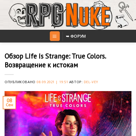
Skip
to
content
➥ ФОРУМ
Обзор Life is Strange: True Colors.
Возвращение к истокам
ОПУБЛИКОВАНО
08.09.2021 | 19:51
АВТОР:
DEL-VEY
08
Сен