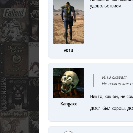
удовольствием.
v013
v013 сказал:
Не важно
как н
Никто, как бы, не со
Kangaxx
ДОС1 был хорош, ДО