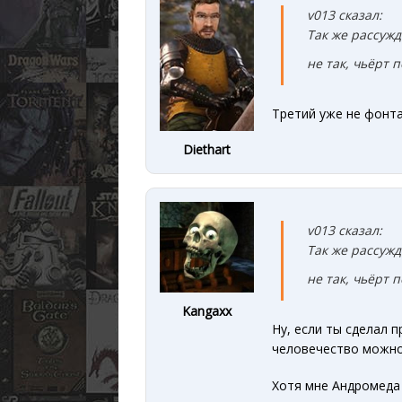
v013 сказал:
Так же рассужд
не так, чьёрт
Третий уже не фонта
Diethart
v013 сказал:
Так же рассужд
не так, чьёрт
Kangaxx
Ну, если ты сделал 
человечество можно
Хотя мне Андромеда 