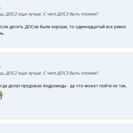
:
ш, ДОС2 еще лучше. С чего ДОС3 быть плохим?
е если десять ДОСов были хороши, то одиннадцатый все равно
ь.
:
ш, ДОС2 еще лучше. С чего ДОС3 быть плохим?
огда делал предзаказ Андромеды - да что может пойти не так,