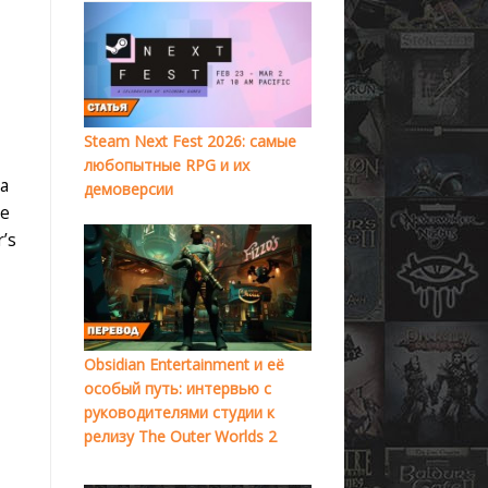
Steam Next Fest 2026: самые
любопытные RPG и их
а
демоверсии
пе
’s
Obsidian Entertainment и её
особый путь: интервью с
руководителями студии к
релизу The Outer Worlds 2