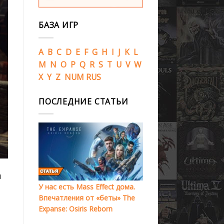
БАЗА ИГР
A
B
C
D
E
F
G
H
I
J
K
L
M
N
O
P
Q
R
S
T
U
V
W
X
Y
Z
NUM
RUS
ПОСЛЕДНИЕ СТАТЬИ
я
У нас есть Mass Effect дома.
Впечатления от «беты» The
Expanse: Osiris Reborn