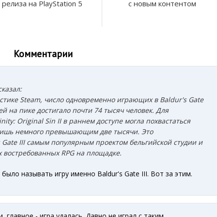
релиза на PlayStation 5
с новым контентом
Комментарии
сказал:
стике Steam, число одновременно играющих в Baldur's Gate
лей на пике достигало почти 74 тысяч человек. Для
nity: Original Sin II в раннем доступе могла похвастаться
лишь немного превышающим две тысячи. Это
s Gate III самым популярным проектом бельгийской студии и
х востребованных RPG на площадке.
 было называть игру именно Baldur's Gate III. Вот за этим.
, главное - игра удалась. Давно не играл с таким