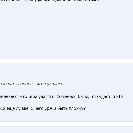
азвали, главное - игра
удалась
.
мневался, что игра удастся. Сомнения были, что удастся БГ3.
С2 еще лучше. С чего ДОС3 быть плохим?