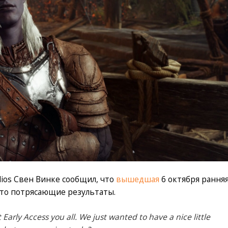
dios Свен Винке сообщил, что
вышедшая
6 октября рання
росто потрясающие результаты.
t Early Access you all. We just wanted to have a nice little