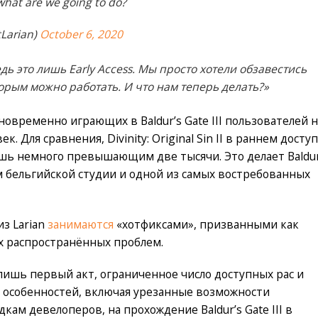
what are we going to do?
Larian)
October 6, 2020
дь это лишь Early Access. Мы просто хотели обзавестись
орым можно работать. И что нам теперь делать?»
новременно играющих в Baldur’s Gate III пользователей н
к. Для сравнения, Divinity: Original Sin II в раннем досту
ишь немного превышающим две тысячи. Это делает Baldur
м бельгийской студии и одной из самых востребованных
з Larian
занимаются
«хотфиксами», призванными как
х распространённых проблем.
лишь первый акт, ограниченное число доступных рас и
ь особенностей, включая урезанные возможности
ам девелоперов, на прохождение Baldur’s Gate III в