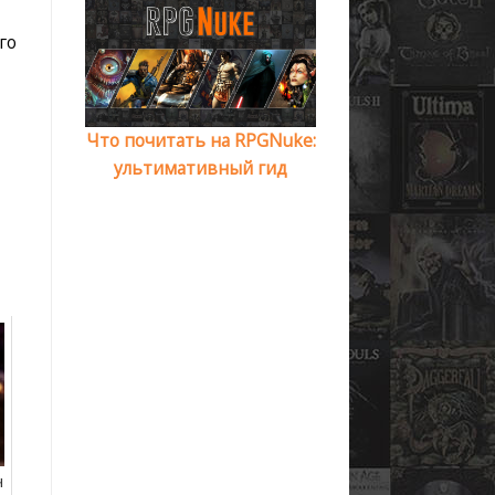
го
Что почитать на RPGNuke:
ультимативный гид
ч