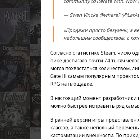
community to iterate with. Now 
— Swen Vincke @where? (@LarAt
«Продажи просто безумны, а ве
небольшим сообществом, с кот
Согласно статистике Steam, число од
пике достигало почти 74 тысяч челове
могла похвастаться количеством, л
Gate III самым популярным проекто
RPG на площадке.
В настоящий момент разработчики и
можно быстрее исправить ряд самы
В ранней версии игры представлен 
классов, а также неполный перечен
кастомизации внешности. По прикидк