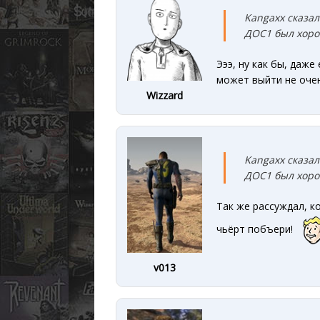
Kangaxx сказал
ДОС1 был хоро
Эээ, ну как бы, даж
может выйти не очен
Wizzard
Kangaxx сказал
ДОС1 был хоро
Так же рассуждал, к
чьёрт побъери!
v013