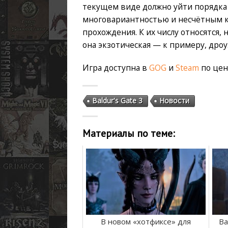
текущем виде должно уйти порядка 
многовариантностью и несчётным к
прохождения. К их числу относятся,
она экзотическая — к примеру, дроу
Игра доступна в
GOG
и
Steam
по цен
Baldur's Gate 3
Новости
Материалы по теме:
В новом «хотфиксе» для
Ba