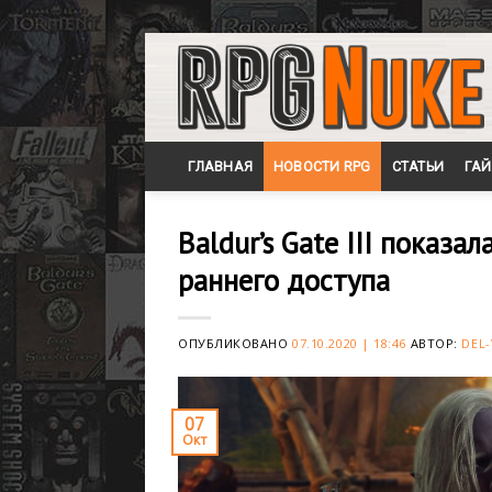
Skip
to
content
ГЛАВНАЯ
НОВОСТИ RPG
СТАТЬИ
ГА
Baldur’s Gate III показ
раннего доступа
ОПУБЛИКОВАНО
07.10.2020 | 18:46
АВТОР:
DEL-
07
Окт