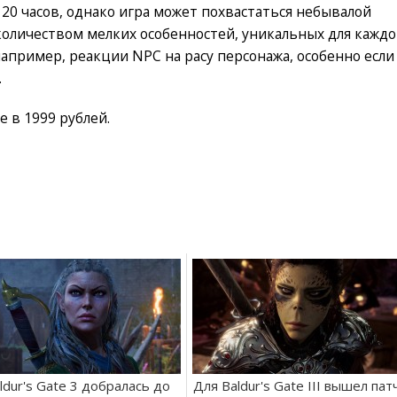
20 часов, однако игра может похвастаться небывалой
оличеством мелких особенностей, уникальных для каждо
 например, реакции NPC на расу персонажа, особенно если
.
е в 1999 рублей.
ldur's Gate 3 добралась до
Для Baldur's Gate III вышел пат