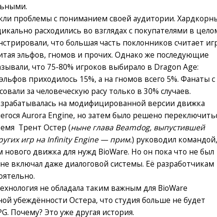
льными.
кли проблемы с пониманием своей аудитории. Хардкорн
икально расходились во взглядах с покупателями в цело
нстрировали, что большая часть поклонников считает иг
читая эльфов, гномов и прочих. Однако же последующие
зывали, что 75-80% игроков выбирало в Dragon Age:
 эльфов приходилось 15%, а на гномов всего 5%. Фанаты с
овали за человеческую расу только в 30% случаев.
разрабатывалась на модифицированной версии движка
егося Aurora Engine, но затем было решено переключить
ремя Трент Остер (
ныне глава Beamdog, выпустившей
угих игр на Infinity Engine — прим.
) руководил командой
 нового движка для нужд BioWare. Но он пока что не был
 не включал даже диалоговой системы. Её разработчикам
оятельно.
ехнология не обладала таким важным для BioWare
ной убеждённости Остера, что студия больше не будет
G. Почему? Это уже другая история.