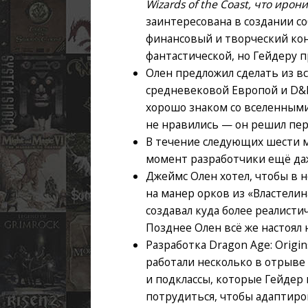
Wizards of the Coast, что иро
заинтересована в создании со
финансовый и творческий конт
фантастической, но Гейдеру п
Олен предложил сделать из в
средневековой Европой и D&D
хорошо знаком со вселенными
не нравились — он решил пере
В течение следующих шести м
момент разработчики ещё даже
Джеймс Олен хотел, чтобы в 
на манер орков из «Властелин
создавал куда более реалисти
Позднее Олен всё же настоял
Разработка Dragon Age: Origi
работали несколько в отрыве
и подклассы, которые Гейдер 
потрудиться, чтобы адаптиро