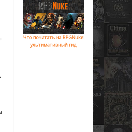
Что почитать на RPGNuke:
л
ультимативный гид
,
ы