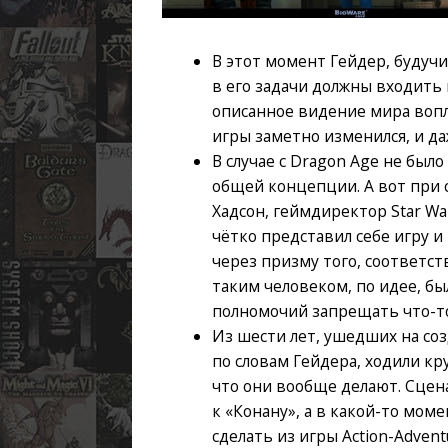
В этот момент Гейдер, будуч
в его задачи должны входить
описанное видение мира вопл
игры заметно изменился, и да
В случае с Dragon Age не был
общей концепции. А вот при 
Хадсон, геймдиректор Star Wars
чётко представил себе игру и
через призму того, соответств
таким человеком, по идее, бы
полномочий запрещать что-т
Из шести лет, ушедших на соз
по словам Гейдера, ходили кр
что они вообще делают. Сцен
к «Конану», а в какой-то мом
сделать из игры Action-Adven