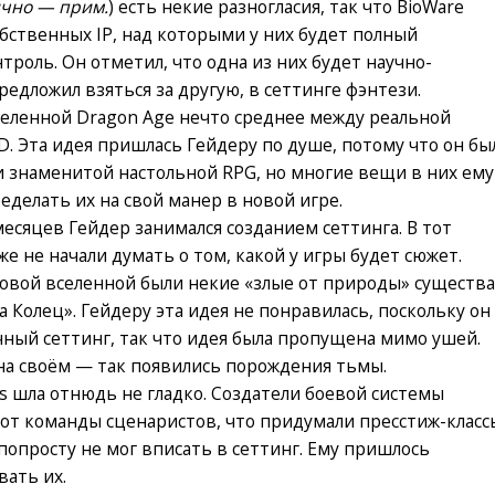
нично — прим.
) есть некие разногласия, так что BioWare
бственных IP, над которыми у них будет полный
роль. Он отметил, что одна из них будет научно-
редложил взяться за другую, в сеттинге фэнтези.
селенной Dragon Age нечто среднее между реальной
. Эта идея пришлась Гейдеру по душе, потому что он бы
 знаменитой настольной RPG, но многие вещи в них ему
делать их на свой манер в новой игре.
есяцев Гейдер занимался созданием сеттинга. В тот
 не начали думать о том, какой у игры будет сюжет.
новой вселенной были некие «злые от природы» существа
а Колец». Гейдеру эта идея не понравилась, поскольку он
чный сеттинг, так что идея была пропущена мимо ушей.
 на своём — так появились порождения тьмы.
ns шла отнюдь не гладко. Создатели боевой системы
 от команды сценаристов, что придумали пресстиж-класс
попросту не мог вписать в сеттинг. Ему пришлось
вать их.