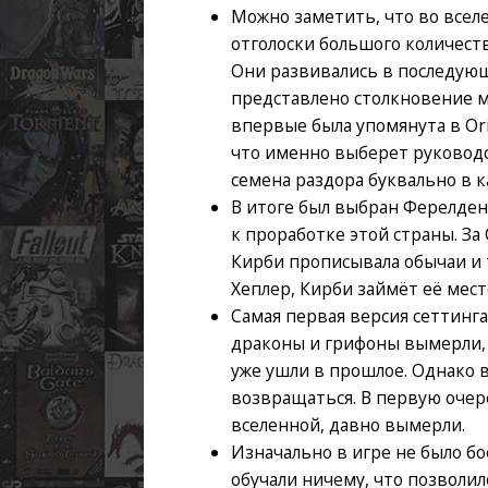
Можно заметить, что во всел
отголоски большого количест
Они развивались в последующ
представлено столкновение м
впервые была упомянута в Ori
что именно выберет руководст
семена раздора буквально в к
В итоге был выбран Ферелден
к проработке этой страны. З
Кирби прописывала обычаи и 
Хеплер, Кирби займёт её мес
Самая первая версия сеттинга
драконы и грифоны вымерли, 
уже ушли в прошлое. Однако 
возвращаться. В первую очер
вселенной, давно вымерли.
Изначально в игре не было бо
обучали ничему, что позволи