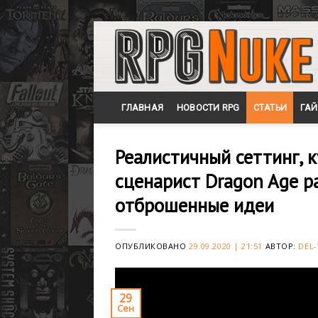
Skip
to
content
ГЛАВНАЯ
НОВОСТИ RPG
СТАТЬИ
ГА
Реалистичный сеттинг, к
сценарист Dragon Age р
отброшенные идеи
ОПУБЛИКОВАНО
29.09.2020 | 21:51
АВТОР:
DEL-
29
Сен