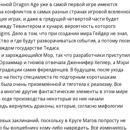
енной Dragon Age уже в самой первой игре имеются
ва конфликтов в самых разных странах игровой вселенно
их играх, и даже в грядущей четвёртой части будет
ежду Тевинтером и кунари, вероятность которого
gins. Дело в том, что при создании мира Гейдер не знал,
во и где будут разворачиваться события, а потому посе
аждом государстве Тедаса.
 и зарождающийся Мор, так что разработчики приступи
а Орзаммар и гномов отвечала Дженнифер Хеплер, а Мэри
традиции самих ферелденцев. В будущем, после ухода
то на посту специалиста по подгорным коротышкам.
 была очень приземлённой и тяготела к реализму. Все
а многие другие фантастические элементы в этом мире
в ходе производства некоторые из них начали
едь вернулись драконы, которые, согласно мифологии
евых заклинаний, поскольку в Круге Магов попросту не
ло бы волшебнику кому-либо навредить. Всё изменилось