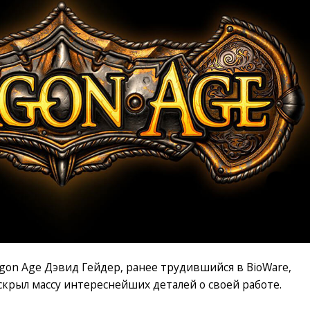
agon Age Дэвид Гейдер, ранее трудившийся в BioWare,
скрыл массу интереснейших деталей о своей работе.