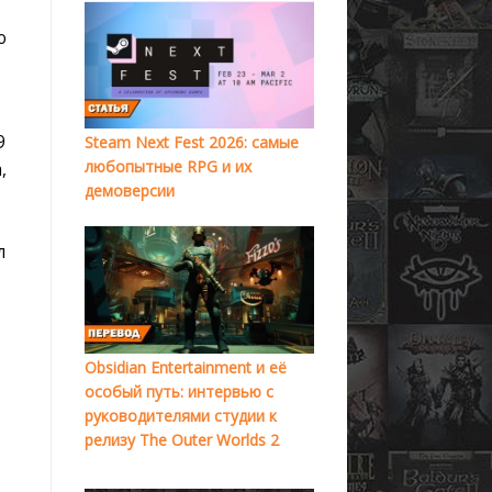
о
9
Steam Next Fest 2026: самые
любопытные RPG и их
,
демоверсии
л
Obsidian Entertainment и её
особый путь: интервью с
руководителями студии к
релизу The Outer Worlds 2