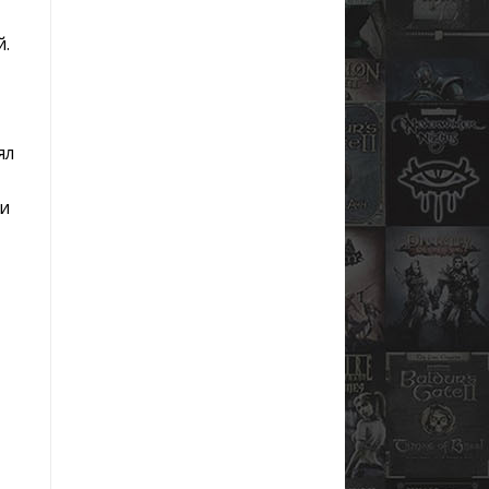
й.
ял
ли