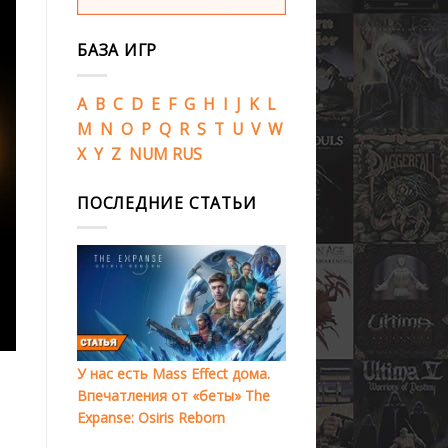
БАЗА ИГР
A
B
C
D
E
F
G
H
I
J
K
L
M
N
O
P
Q
R
S
T
U
V
W
X
Y
Z
NUM
RUS
ПОСЛЕДНИЕ СТАТЬИ
У нас есть Mass Effect дома.
Впечатления от «беты» The
Expanse: Osiris Reborn