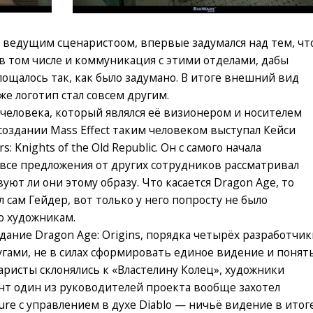
и ведущим сценаристоом, впервые задумался над тем, чт
 в том числе и коммуникация с этими отделами, дабы
ощалось так, как было задумано. В итоге внешний вид
же логотип стал совсем другим.
о человека, который являлся её визионером и носителем
создании Mass Effect таким человеком выступал Кейси
: Knights of the Old Republic. Он с самого начала
 все предложения от других сотрудников рассматривал
уют ли они этому образу. Что касается Dragon Age, то
л сам Гейдер, вот только у него попросту не было
о художникам.
дание Dragon Age: Origins, порядка четырёх разработчик
угами, не в силах сформировать единое видение и понят
аристы склонялись к «Властелину Колец», художники
ент один из руководителей проекта вообще захотел
ture с управлением в духе Diablo — ничьё видение в итог