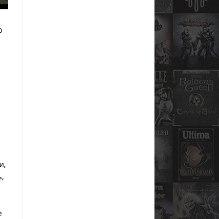
о
и,
ь,
е