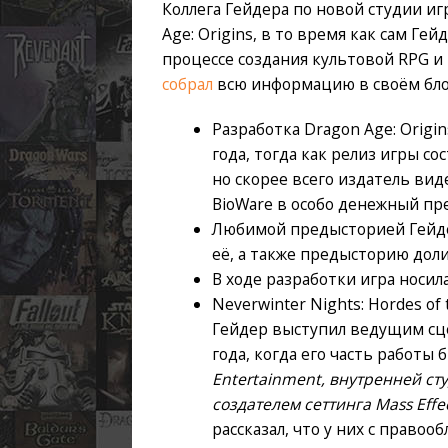
Коллега Гейдера по новой студии и
Age: Origins, в то время как сам Г
процессе создания культовой RPG и
собрал
всю информацию в своём блог
Разработка Dragon Age: Origi
года, тогда как релиз игры со
но скорее всего издатель ви
BioWare в особо денежный пр
Любимой предысторией Гейдер
её, а также предысторию доли
В ходе разработки игра носила
Neverwinter Nights: Hordes o
Гейдер выступил ведущим сц
года, когда его часть работы 
Entertainment, внутренней сту
создателем сеттинга Mass Ef
рассказал, что у них с право