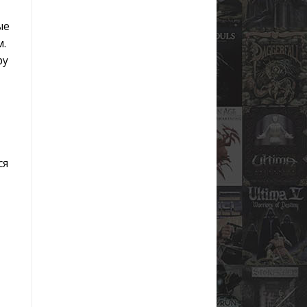
ые
м.
ру
ся
,