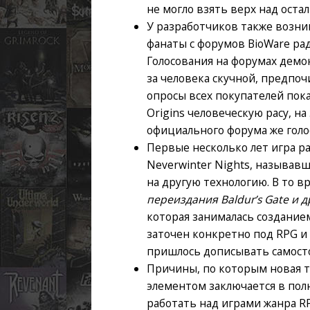
не могло взять верх над оста
У разработчиков также возни
фанаты с форумов BioWare рад
Голосования на форумах демо
за человека скучной, предпо
опросы всех покупателей пока
Origins человеческую расу, на
официального форума же голос
Первые несколько лет игра 
Neverwinter Nights, называвш
на другую технологию. В то в
переиздания Baldur’s Gate и др
которая занималась созданием
заточен конкретно под RPG и
пришлось дописывать самост
Причины, по которым новая т
элементом заключается в пол
работать над играми жанра RP