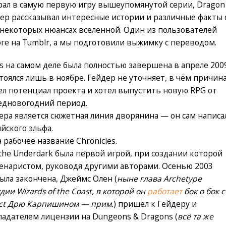
грал в самую первую игру вышеупомянутой серии, Dragon
ейдер рассказывал интересные истории и различные факты 
 некоторых нюансах вселенной. Один из пользователей
е на Tumblr, а мы подготовили выжимку с переводом.
ns на самом деле была полностью завершена в апреле 200
стоялся лишь в ноябре. Гейдер не уточняет, в чём причина
дел потенциал проекта и хотел выпустить новую RPG от
едновогодний период.
а является сюжетная линия дворянина — он сам написа
йского эльфа.
 рабочее название Chronicles.
f the Underdark была первой игрой, при создании которой
енаристом, руководя другими авторами. Осенью 2003
была закончена, Джеймс Олен (
ныне глава Archetype
дии Wizards of the Coast, в которой он
работает
бок о бок с
fect Дрю Карпишином — прим.
) пришёл к Гейдеру и
обладателем лицензии на Dungeons & Dragons (
всё та же