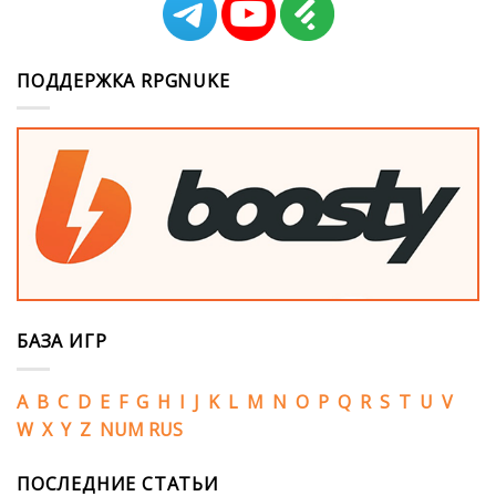
ПОДДЕРЖКА RPGNUKE
БАЗА ИГР
A
B
C
D
E
F
G
H
I
J
K
L
M
N
O
P
Q
R
S
T
U
V
W
X
Y
Z
NUM
RUS
ПОСЛЕДНИЕ СТАТЬИ