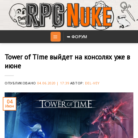
Skip
to
content
➥ ФОРУМ
Tower of Time выйдет на консолях уже в
июне
ОПУБЛИКОВАНО
04.06.2020 | 17:39
АВТОР:
DEL-VEY
04
Июн