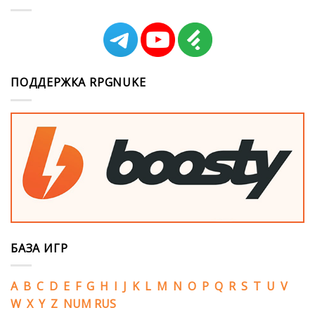
ПОДДЕРЖКА RPGNUKE
БАЗА ИГР
A
B
C
D
E
F
G
H
I
J
K
L
M
N
O
P
Q
R
S
T
U
V
W
X
Y
Z
NUM
RUS