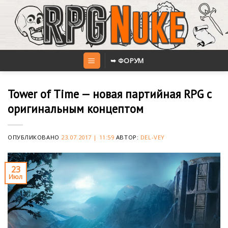
Skip
to
content
➥ ФОРУМ
Tower of Time — новая партийная RPG с
оригинальным концептом
ОПУБЛИКОВАНО
23.07.2017 | 11:59
АВТОР:
DEL-VEY
23
Июл