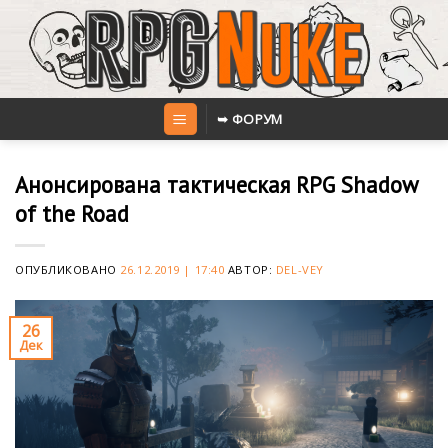
Skip
to
content
➥ ФОРУМ
Анонсирована тактическая RPG Shadow
of the Road
ОПУБЛИКОВАНО
26.12.2019 | 17:40
АВТОР:
DEL-VEY
26
Дек