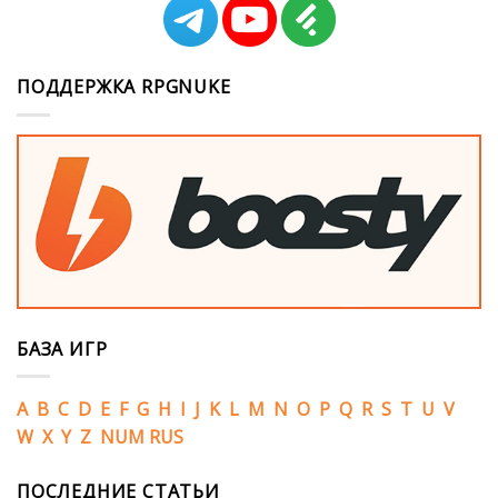
ПОДДЕРЖКА RPGNUKE
БАЗА ИГР
A
B
C
D
E
F
G
H
I
J
K
L
M
N
O
P
Q
R
S
T
U
V
W
X
Y
Z
NUM
RUS
ПОСЛЕДНИЕ СТАТЬИ