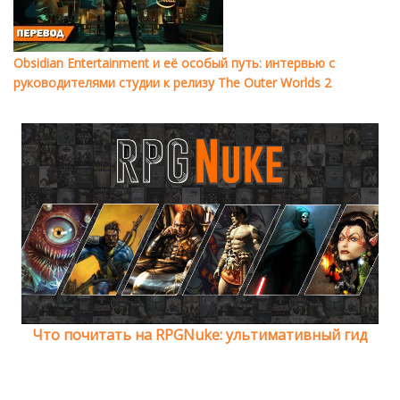
Obsidian Entertainment и её особый путь: интервью с
руководителями студии к релизу The Outer Worlds 2
Что почитать на RPGNuke: ультимативный гид