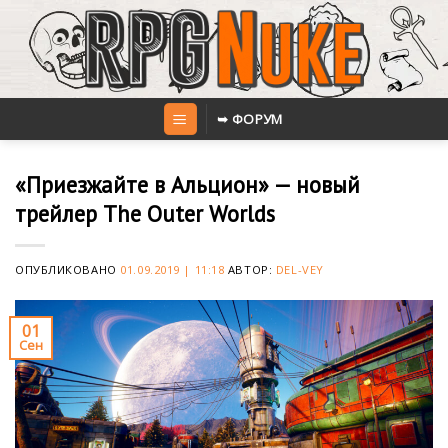
Skip
to
content
➥ ФОРУМ
«Приезжайте в Альцион» — новый
трейлер The Outer Worlds
ОПУБЛИКОВАНО
01.09.2019 | 11:18
АВТОР:
DEL-VEY
01
Сен