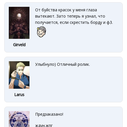
От буйства красок у меня глаза
вытекают. Зато теперь я узнал, что
получается, если скрестить борду и ф3.
Girveld
Улыбнуло) Отличный ролик.
Larus
Предзаказано!
ждун.жпг