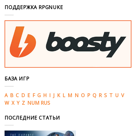
ПОДДЕРЖКА RPGNUKE
БАЗА ИГР
A
B
C
D
E
F
G
H
I
J
K
L
M
N
O
P
Q
R
S
T
U
V
W
X
Y
Z
NUM
RUS
ПОСЛЕДНИЕ СТАТЬИ