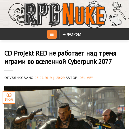
Skip
to
content
➥ ФОРУМ
CD Projekt RED не работает над тремя
играми во вселенной Cyberpunk 2077
ОПУБЛИКОВАНО
03.07.2019 | 20:29
АВТОР:
DEL-VEY
03
Июл