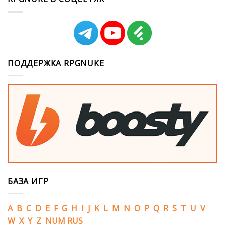
ПОДДЕРЖКА RPGNUKE
БАЗА ИГР
A
B
C
D
E
F
G
H
I
J
K
L
M
N
O
P
Q
R
S
T
U
V
W
X
Y
Z
NUM
RUS