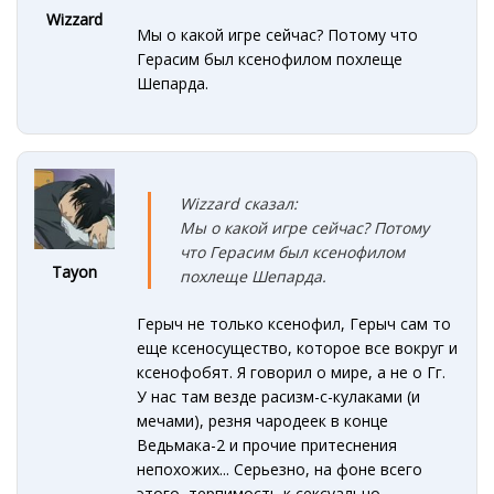
Wizzard
Мы о какой игре сейчас? Потому что
Герасим был ксенофилом похлеще
Шепарда.
Wizzard сказал:
Мы о какой игре сейчас? Потому
что Герасим был ксенофилом
Tayon
похлеще Шепарда.
Герыч не только ксенофил, Герыч сам то
еще ксеносущество, которое все вокруг и
ксенофобят. Я говорил о мире, а не о Гг.
У нас там везде расизм-с-кулаками (и
мечами), резня чародеек в конце
Ведьмака-2 и прочие притеснения
непохожих... Серьезно, на фоне всего
этого, терпимость к сексуально-