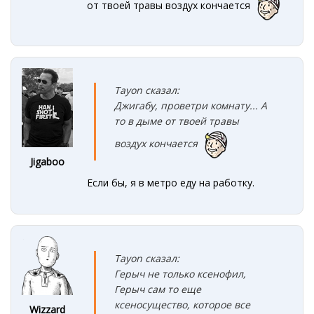
от твоей травы воздух кончается
Tayon сказал:
Джигабу
, проветри комнату... А
то в дыме от твоей травы
воздух
кончается
Jigaboo
Если бы, я в метро еду на работку.
Tayon сказал:
Герыч не только ксенофил,
Герыч сам то еще
ксеносущество, которое все
Wizzard