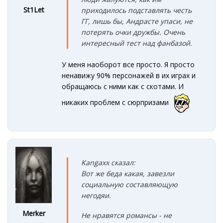
St1Let
приходилось подставлять честь
ГГ, лишь бы, Андрасте упаси, не
потерять очки дружбы. Очень
интересный тест над фанбазой.
У меня наоборот все просто. Я просто
ненавижу 90% персонажей в их играх и
обращаюсь с ними как с скотами. И
никаких проблем с сюрпризами
Kangaxx сказал:
Вот же беда какая, завезли
социальную составляющую
негодяи.
Merker
Не нравятся романсы - не