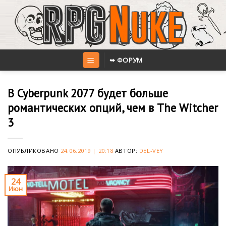
Skip
to
content
➥ ФОРУМ
В Cyberpunk 2077 будет больше
романтических опций, чем в The Witcher
3
ОПУБЛИКОВАНО
24.06.2019 | 20:18
АВТОР:
DEL-VEY
24
Июн