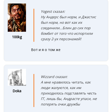
Yogest сказал:
Ну Андерс был норм, и Джастис
был норм, но вот как их
соединили...Блин до сих пор
бомбит от того что испортили
100kg
сразу 2-ух персонажей!
Вот и я о том же
Wizzard сказал:
А мне нравилось читать, как
люди жалуются, как им
Doka
приходилось подставлять честь
ГГ, лишь бы, Андрасте упаси, не
потерять очки дружбы