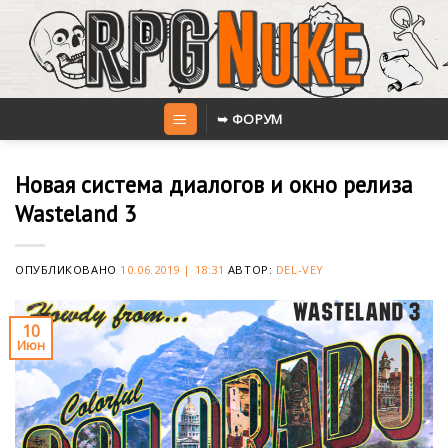
Skip
to
content
➥ ФОРУМ
Новая система диалогов и окно релиза
Wasteland 3
ОПУБЛИКОВАНО
10.06.2019 | 18:31
АВТОР:
DEL-VEY
10
Июн