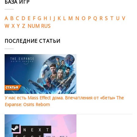
БАЗА ИГР
A
B
C
D
E
F
G
H
I
J
K
L
M
N
O
P
Q
R
S
T
U
V
W
X
Y
Z
NUM
RUS
ПОСЛЕДНИЕ СТАТЬИ
У нас есть Mass Effect дома. Впечатления от «беты» The
Expanse: Osiris Reborn