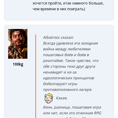
хочется пройти, итак намного больше,
чем времени в них поиграть)
Albatross сказал:
Всегда удивляла эта холодная
война между любителями
пошаговых боёв и боёв в
реалтайме. Такое чувство, что
100kg
обе стороны тихо друг друга
ненавидят и из-за
идео
логических принци
пов
бойкотируют игры
противоположного лагеря.
Какая,
блин, разница, пошаговая игра
или нет, если это отличная RPG