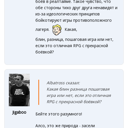
боёв в реалтайме. Такое чувство, что
обе стороны тихо друг друга ненавидят и
из-за идеологических принципов
бойкотируют игры противоположного
лагеря.
Какая,
блин, разница, пошаговая игра или нет,
если это отличная RPG c прекрасной
боёвкой?
Albatross сказал:
Какая
блин разница пошаговая
игра или нет, если это
отличная
RPG c прекрасной боёвкой?
Jigaboo
Бейте этого разумного!
Алсо, это же природа - засели