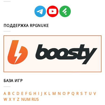
ПОДДЕРЖКА RPGNUKE
БАЗА ИГР
A
B
C
D
E
F
G
H
I
J
K
L
M
N
O
P
Q
R
S
T
U
V
W
X
Y
Z
NUM
RUS