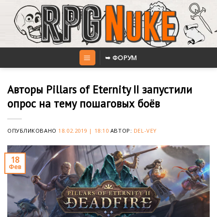
Skip
to
content
➥ ФОРУМ
Авторы Pillars of Eternity II запустили
опрос на тему пошаговых боёв
ОПУБЛИКОВАНО
18.02.2019 | 18:10
АВТОР:
DEL-VEY
18
Фев