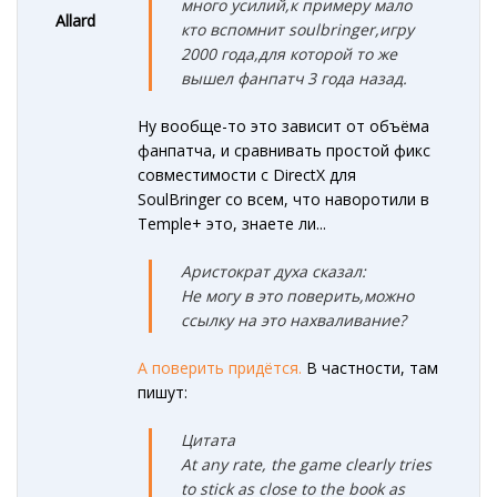
много усили
й,к примеру мало
Allard
кто вспомнит soulbringer,игру
2000 года,для которой то же
вышел фанпатч 3 года назад.
Ну вообще-то это зависит от объёма
фанпатча, и сравнивать простой фикс
совместимости с DirectX для
SoulBringer со всем, что наворотили в
Temple+ это, знаете ли...
Аристократ духа сказал:
Не могу в это поверить,можно
ссылку на это нахваливание?
А поверить придётся.
В частности, там
пишут:
Цитата
At any rate, the game clearly tries
to stick as close to the book as