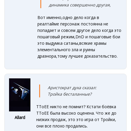
динамика совершенно друга
я,
Вот именно,одно дело когда в
реалтайме персонаж постоянна не
попадает и совсем другое дело когда это
пошаговый режим,DnD и пошаговые бои
это выдумка сатаны,всякие храмы
элементального зла и руины
драэнора,тому лучшее доказательство.
Аристократ духа сказал:
Тройка бесталанные?
TToEE никто не помнит? Кстати боёвка
TToEE была высоко оценена. Что же до
Allard
низких продаж, это это игра от Тройки,
они все плохо продались.