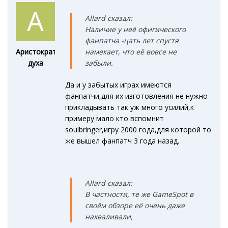
Allard сказал:
Наличие у неё офигического
фанпатча -цать лет спустя
намекает, что её вовсе не
Аристократ
забыли.
духа
Да и у забытых играх имеются
фанпатчи,для их изготовления не нужно
прикладывать так уж много усилий,к
примеру мало кто вспомнит
soulbringer,игру 2000 года,для которой то
же вышел фанпатч 3 года назад.
Allard сказал:
В частности, те же GameSpot в
своём обзоре её очень даже
нахваливали,