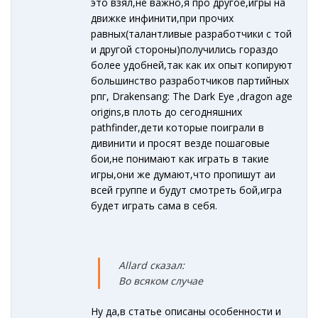
это взял,не важно,я про другое,игры на
движке инфинити,при прочих
равных(талантливые разработчики с той
и другой стороны)получились гораздо
более удобней,так как их опыт копируют
большинство разработчиков партийных
рпг, Drakensang: The Dark Eye ,dragon age
origins,в плоть до сегодняшних
pathfinder,дети которые поиграли в
дивинити и просят везде пошаговые
бои,не понимают как играть в такие
игры,они же думают,что пропишут аи
всей группе и будут смотреть бой,игра
будет играть сама в себя.
Allard сказал:
Во всяком случае
Ну да,в статье описаны особенности и