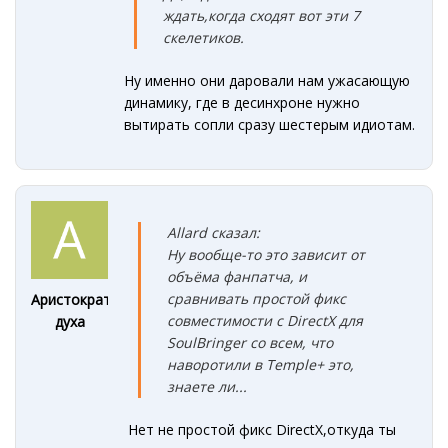
ждать,когда сходят вот эти 7
скелетиков.
Ну именно они даровали нам ужасающую
динамику, где в десинхроне нужно
вытирать сопли сразу шестерым идиотам.
Allard сказал:
Ну вообще-то это зависит от
объёма фанпатча, и
сравнивать простой фикс
Аристократ
совместимости с DirectX для
духа
SoulBringe
r
со всем, что
наворотили в Temple+ это,
знаете ли...
Нет не простой фикс DirectX,откуда ты