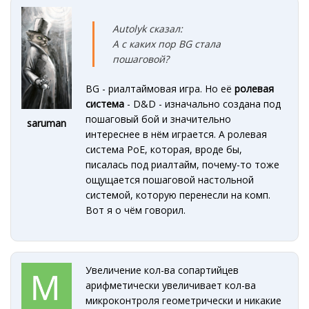
Autolyk сказал:
А с каких пор BG стала
пошаговой?
BG - риалтаймовая игра. Но её
ролевая
система
- D&D - изначально создана под
пошаговый бой и значительно
saruman
интереснее в нём играется. А ролевая
система PoE, которая, вроде бы,
писалась под риалтайм, почему-то тоже
ощущается пошаговой настольной
системой, которую перенесли на комп.
Вот я о чём говорил.
Увеличение кол-ва сопартийцев
арифметически увеличивает кол-ва
микроконтроля геометрически и никакие