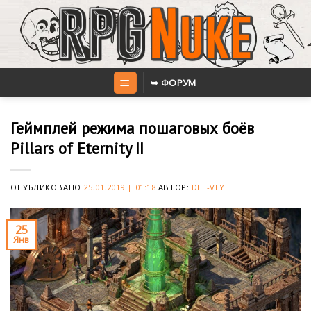
Skip
to
content
➥ ФОРУМ
Геймплей режима пошаговых боёв
Pillars of Eternity II
ОПУБЛИКОВАНО
25.01.2019 | 01:18
АВТОР:
DEL-VEY
25
Янв