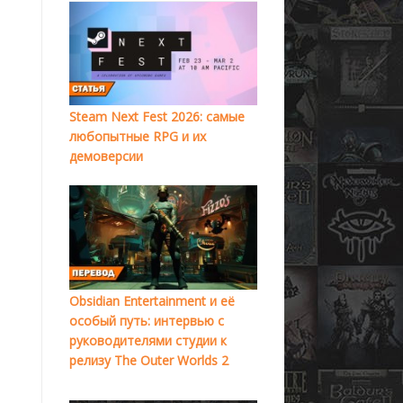
Steam Next Fest 2026: самые
любопытные RPG и их
демоверсии
Obsidian Entertainment и её
особый путь: интервью с
руководителями студии к
релизу The Outer Worlds 2