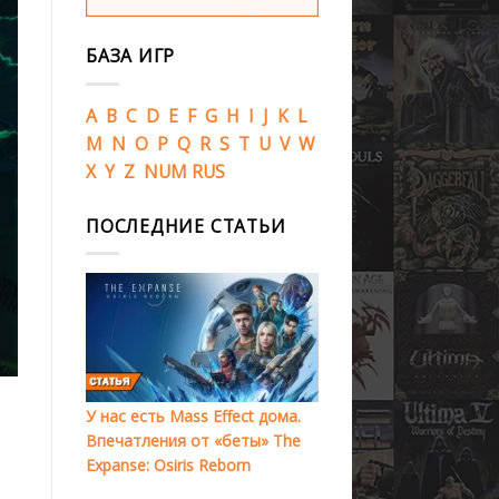
БАЗА ИГР
A
B
C
D
E
F
G
H
I
J
K
L
M
N
O
P
Q
R
S
T
U
V
W
X
Y
Z
NUM
RUS
ПОСЛЕДНИЕ СТАТЬИ
У нас есть Mass Effect дома.
Впечатления от «беты» The
Expanse: Osiris Reborn