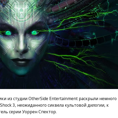
ки из студии OtherSide Entertainment раскрыли немного
Shock 3, неожиданного сиквела культовой дилогии, к
тель серии Уоррен Спектор.