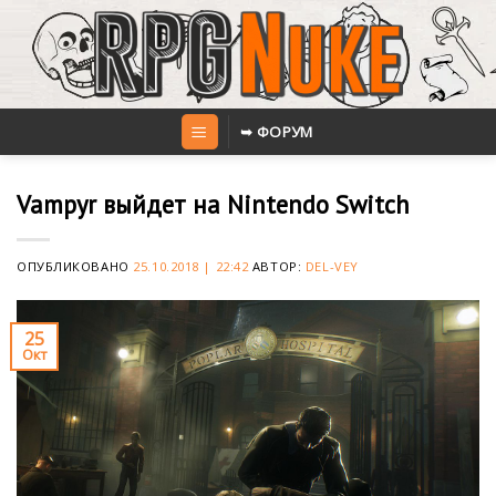
Skip
to
content
➥ ФОРУМ
Vampyr выйдет на Nintendo Switch
ОПУБЛИКОВАНО
25.10.2018 | 22:42
АВТОР:
DEL-VEY
25
Окт