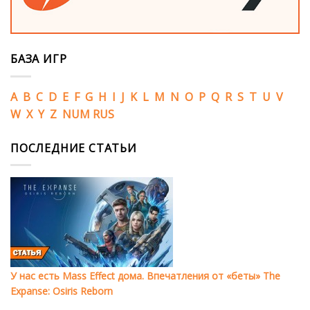
БАЗА ИГР
A
B
C
D
E
F
G
H
I
J
K
L
M
N
O
P
Q
R
S
T
U
V
W
X
Y
Z
NUM
RUS
ПОСЛЕДНИЕ СТАТЬИ
У нас есть Mass Effect дома. Впечатления от «беты» The
Expanse: Osiris Reborn