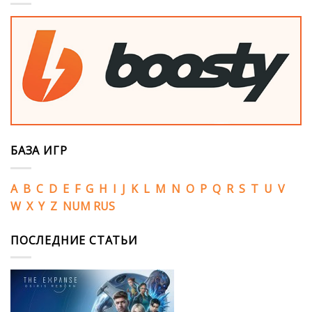
БАЗА ИГР
A
B
C
D
E
F
G
H
I
J
K
L
M
N
O
P
Q
R
S
T
U
V
W
X
Y
Z
NUM
RUS
ПОСЛЕДНИЕ СТАТЬИ