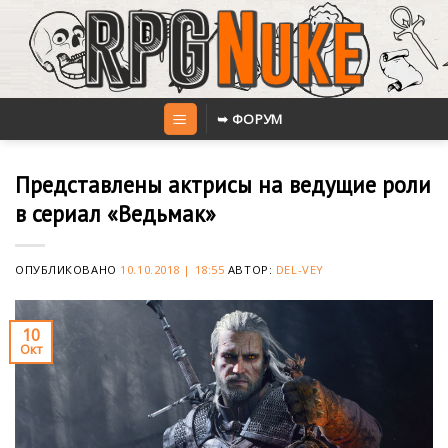
Skip
to
content
➥ ФОРУМ
Представлены актрисы на ведущие роли
в сериал «Ведьмак»
ОПУБЛИКОВАНО
10.10.2018 | 18:55
АВТОР:
DEL-VEY
10
Окт