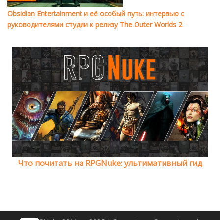
Obsidian Entertainment и её особый путь: интервью с
руководителями студии к релизу The Outer Worlds 2
Что почитать на RPGNuke: ультимативный гид