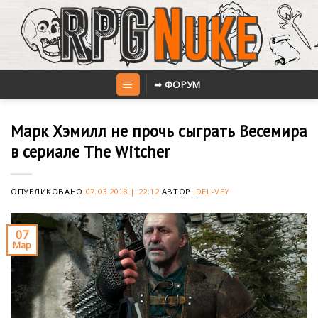
Skip
to
content
➥ ФОРУМ
Марк Хэмилл не прочь сыграть Весемира
в сериале The Witcher
ОПУБЛИКОВАНО
07.03.2018 | 22:12
АВТОР:
DEL-VEY
07
Мар