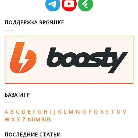
ПОДДЕРЖКА RPGNUKE
БАЗА ИГР
A
B
C
D
E
F
G
H
I
J
K
L
M
N
O
P
Q
R
S
T
U
V
W
X
Y
Z
NUM
RUS
ПОСЛЕДНИЕ СТАТЬИ