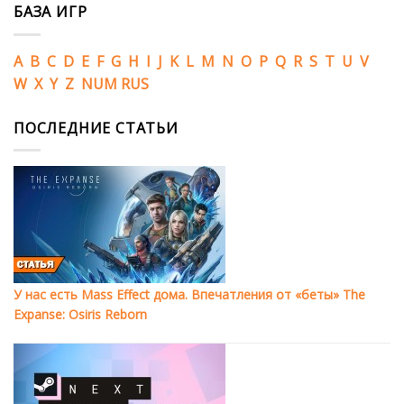
БАЗА ИГР
A
B
C
D
E
F
G
H
I
J
K
L
M
N
O
P
Q
R
S
T
U
V
W
X
Y
Z
NUM
RUS
ПОСЛЕДНИЕ СТАТЬИ
У нас есть Mass Effect дома. Впечатления от «беты» The
Expanse: Osiris Reborn