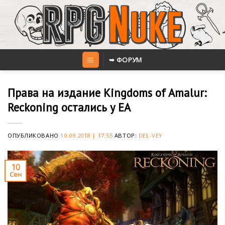
Skip
to
content
➥ ФОРУМ
Права на издание Kingdoms of Amalur:
Reckoning остались у EA
ОПУБЛИКОВАНО
10.09.2018 | 17:55
АВТОР:
DEL-VEY
10
Сен