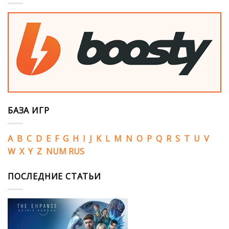
БАЗА ИГР
A
B
C
D
E
F
G
H
I
J
K
L
M
N
O
P
Q
R
S
T
U
V
W
X
Y
Z
NUM
RUS
ПОСЛЕДНИЕ СТАТЬИ