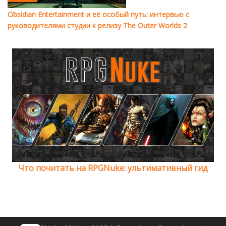
Obsidian Entertainment и её особый путь: интервью с
руководителями студии к релизу The Outer Worlds 2
Что почитать на RPGNuke: ультимативный гид