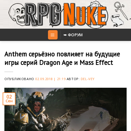
Skip
to
content
➥ ФОРУМ
Anthem серьёзно повлияет на будущие
игры серий Dragon Age и Mass Effect
ОПУБЛИКОВАНО
02.09.2018 | 21:19
АВТОР:
DEL-VEY
02
Сен