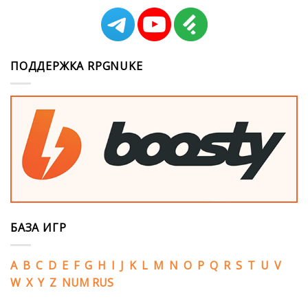
ПОДДЕРЖКА RPGNUKE
БАЗА ИГР
A
B
C
D
E
F
G
H
I
J
K
L
M
N
O
P
Q
R
S
T
U
V
W
X
Y
Z
NUM
RUS