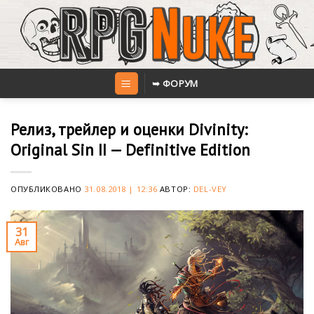
Skip
to
content
➥ ФОРУМ
Релиз, трейлер и оценки Divinity:
Original Sin II — Definitive Edition
ОПУБЛИКОВАНО
31.08.2018 | 12:36
АВТОР:
DEL-VEY
31
Авг