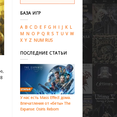
БАЗА ИГР
A
B
C
D
E
F
G
H
I
J
K
L
M
N
O
P
Q
R
S
T
U
V
W
X
Y
Z
NUM
RUS
ПОСЛЕДНИЕ СТАТЬИ
ю,
18
У нас есть Mass Effect дома.
Впечатления от «беты» The
Expanse: Osiris Reborn