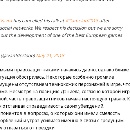
Vavra
has cancelled his talk at
#Gamelab2018
after
 social networks. We respect his decission but we are sorry
 about the development of one of the best European games
 (@ivanfdezlobo)
May 21, 2018
мыми правозащитниками начались давно, однако ближе
итуация обострилась. Некоторые особенно громкие
мущены отсутствием темнокожих персонажей в игре, чт
зме. Несмотря на позицию Дэниела, согласно которой игр
ой, часть правозащитников начала настоящую травлю. К
я отстаивал справедливость своих убеждений,
онентов в вопросах, о которых они имели смелость
скорблений и угроз усилился именно в связи с грядущим
у отказаться от поездки.