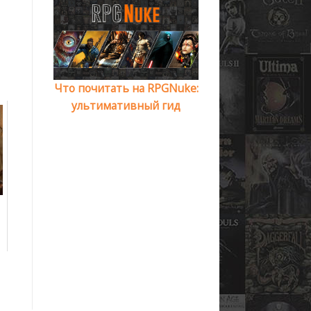
Что почитать на RPGNuke:
ультимативный гид