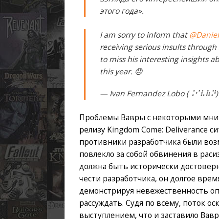
этого года».
I am sorry to inform that
@Daniel
receiving serious insults through
to miss his interesting insights
this year. 😞
— Ivan Fernandez Lobo (⠨⠊⠧⠷⠝)
Проблемы Вавры с некоторыми мни
релизу Kingdom Come: Deliverance с
противники разработчика были воз
повлекло за собой обвинения в раси
должна быть исторически достоверн
чести разработчика, он долгое врем
демонстрируя невежественность опп
рассуждать. Судя по всему, поток о
выступлением, что и заставило Вавр