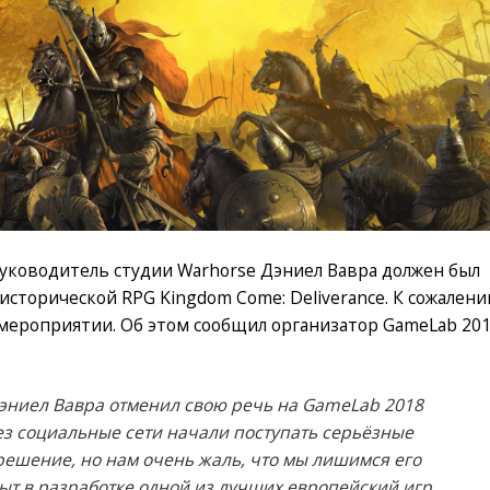
уководитель студии Warhorse Дэниел Вавра должен был
исторической RPG Kingdom Come: Deliverance. К сожалени
в мероприятии. Об этом сообщил организатор GameLab 20
эниел Вавра отменил свою речь на GameLab 2018
ерез социальные сети начали поступать серьёзные
решение, но нам очень жаль, что мы лишимся его
ыт в разработке одной из лучших европейский игр