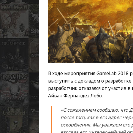
В ходе мероприятия GameLab 2018 р
выступить с докладом о разработке 
разработчик отказался от участив 
Айван Фернандез Лобо.
«С сожалением сообщаю, что Д
после того, как в его адрес ч
оскорбления. Мы уважаем его 
взгляда его интереснейший оп