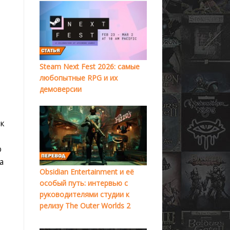
Steam Next Fest 2026: самые
любопытные RPG и их
демоверсии
 к
о
а
Obsidian Entertainment и её
особый путь: интервью с
руководителями студии к
релизу The Outer Worlds 2