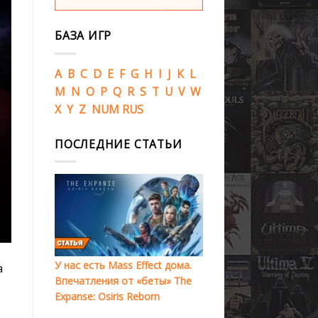
БАЗА ИГР
A
B
C
D
E
F
G
H
I
J
K
L
M
N
O
P
Q
R
S
T
U
V
W
X
Y
Z
NUM
RUS
ПОСЛЕДНИЕ СТАТЬИ
У нас есть Mass Effect дома.
а
Впечатления от «беты» The
Expanse: Osiris Reborn