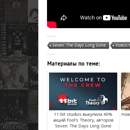
Seven: The Days Long Gone
Новос
Материалы по теме:
11 bit studios выкупила 40%
Нов
акций Fool's Theory, авторов
Seven: The Days Long Gone