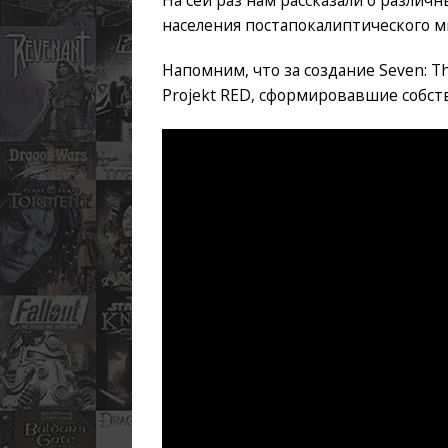
На сей раз нам рассказали о различ
населения постапокалиптического м
Напомним, что за создание Seven: 
Projekt RED, сформировавшие собств