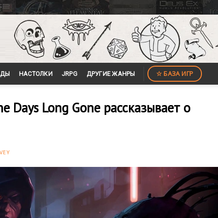
☆ БАЗА ИГР
ЙДЫ
НАСТОЛКИ
JRPG
ДРУГИЕ ЖАНРЫ
he Days Long Gone рассказывает о
VEY