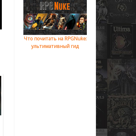
Что почитать на RPGNuke:
ультимативный гид