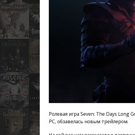
Ролевая игра Seven: The Days Long G
PC, обзавелась новым трейлером.