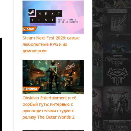
Steam Next Fest 2026: самые
любопытные RPG и их
демоверсии
Obsidian Entertainment и её
особый путь: интервью с
руководителями студии к
релизу The Outer Worlds 2