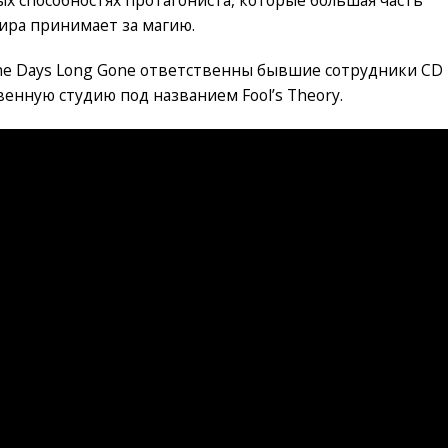
ных способностях протагониста, которые большая часть
ира принимает за магию.
The Days Long Gone ответственны бывшие сотрудники CD
енную студию под названием Fool’s Theory.