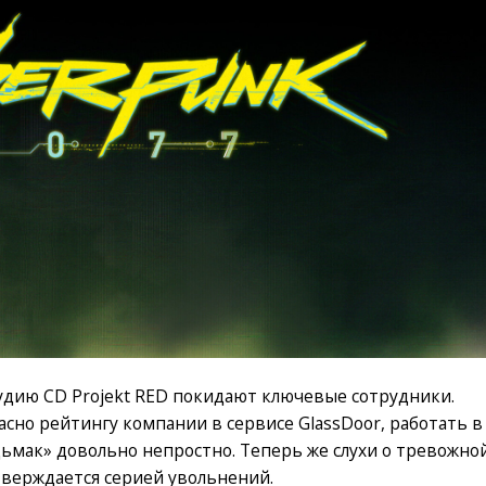
тудию CD Projekt RED покидают ключевые сотрудники.
ласно рейтингу компании в сервисе GlassDoor, работать в
дьмак» довольно непростно. Теперь же слухи о тревожно
тверждается серией увольнений.