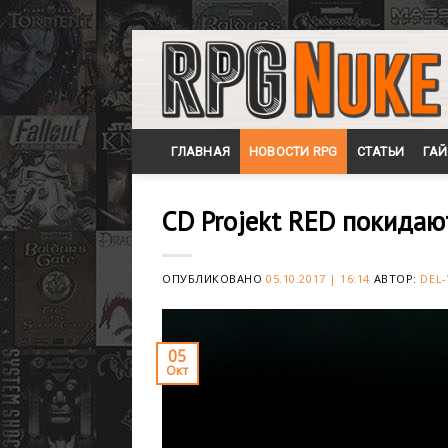
Skip
to
content
ГЛАВНАЯ
НОВОСТИ RPG
СТАТЬИ
ГА
CD Projekt RED покидаю
ОПУБЛИКОВАНО
05.10.2017 | 16:14
АВТОР:
DEL-
05
Окт