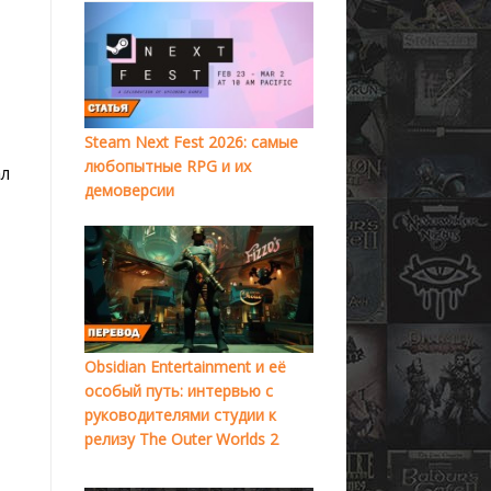
Steam Next Fest 2026: самые
любопытные RPG и их
ал
демоверсии
Obsidian Entertainment и её
особый путь: интервью с
руководителями студии к
релизу The Outer Worlds 2