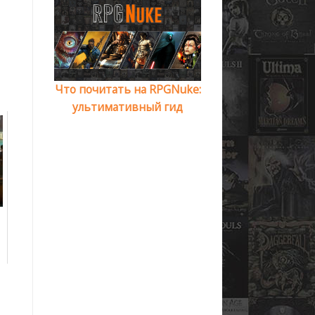
Что почитать на RPGNuke:
ультимативный гид