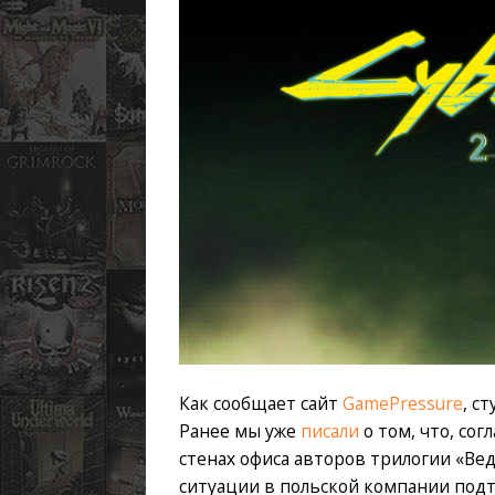
Как сообщает сайт
GamePressure
, с
Ранее мы уже
писали
о том, что, сог
стенах офиса авторов трилогии «Ве
ситуации в польской компании под