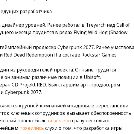
ведущих разработчика.
зайнер уровней. Ранее работал в Treyarch над Call of
текущего месяца трудится в рядах Flying Wild Hog (Shadow
геймплейный продюсер Cyberpunk 2077. Ранее участвов
 и Red Dead Redemption II в составе Rockstar Games.
дин из руководителей проекта. Отныне трудится
ее он занимал различные позиции в Ubisoft.
ран CD Projekt RED. Был старшим арт-продюсером
и Cyberpunk 2077.
 является крупной компанией и кадровые перестановки
отток ключевых сотрудников вызывает обеспокоенность
циозный проект было
выделено
сразу несколько
льнейшем
появились
слухи о том, что разработка игры