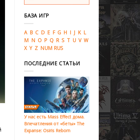
БАЗА ИГР
A
B
C
D
E
F
G
H
I
J
K
L
M
N
O
P
Q
R
S
T
U
V
W
X
Y
Z
NUM
RUS
ПОСЛЕДНИЕ СТАТЬИ
У нас есть Mass Effect дома.
Впечатления от «беты» The
й
Expanse: Osiris Reborn