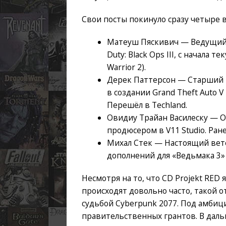
Свои посты покинуло сразу четыре 
Матеуш Пяскивич — Ведущий ди
Duty: Black Ops III, с начала 
Warrior 2).
Дерек Паттерсон — Старший 
в создании Grand Theft Auto V
Перешёл в Techland.
Овидиу Трайан Василеску — О
продюсером в V11 Studio. Ран
Михал Стек — Настоящий вете
дополнений для «Ведьмака 3» 
Несмотря на то, что CD Projekt RED
происходят довольно часто, такой 
судьбой Cyberpunk 2077. Под амби
правительственных грантов. В да