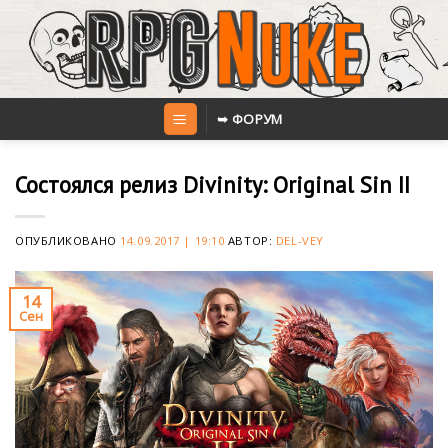
Skip
to
content
➥ ФОРУМ
Состоялся релиз Divinity: Original Sin II
ОПУБЛИКОВАНО
14.09.2017 | 19:10
АВТОР:
DEL-VEY
14
Сен