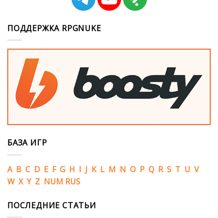
ПОДДЕРЖКА RPGNUKE
БАЗА ИГР
A
B
C
D
E
F
G
H
I
J
K
L
M
N
O
P
Q
R
S
T
U
V
W
X
Y
Z
NUM
RUS
ПОСЛЕДНИЕ СТАТЬИ