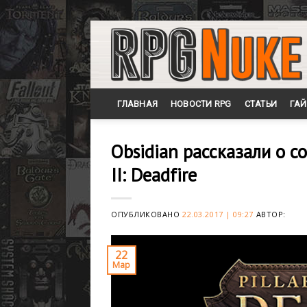
Skip
to
content
ГЛАВНАЯ
НОВОСТИ RPG
СТАТЬИ
ГА
Obsidian рассказали о со
II: Deadfire
ОПУБЛИКОВАНО
22.03.2017 | 09:27
АВТОР:
22
Мар