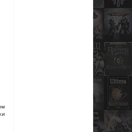
ом
ки