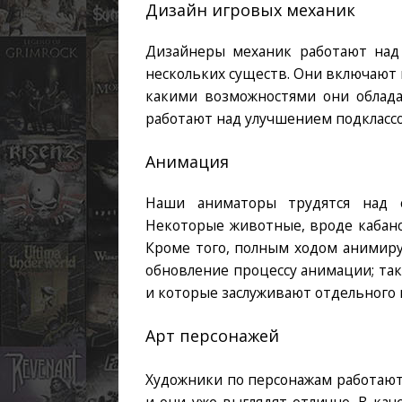
Дизайн игровых механик
Дизайнеры механик работают над
нескольких существ. Они включают в
какими возможностями они облада
работают над улучшением подклассо
Анимация
Наши аниматоры трудятся над 
Некоторые животные, вроде кабано
Кроме того, полным ходом анимиру
обновление процессу анимации; та
и которые заслуживают отдельного 
Арт персонажей
Художники по персонажам работают
и они уже выглядят отлично. В ка