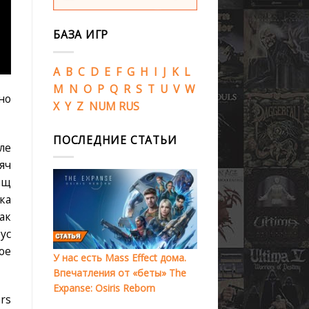
БАЗА ИГР
A
B
C
D
E
F
G
H
I
J
K
L
M
N
O
P
Q
R
S
T
U
V
W
но
X
Y
Z
NUM
RUS
ПОСЛЕДНИЕ СТАТЬИ
ле
яч
ищ
ка
ак
ус
ое
У нас есть Mass Effect дома.
Впечатления от «беты» The
Expanse: Osiris Reborn
rs