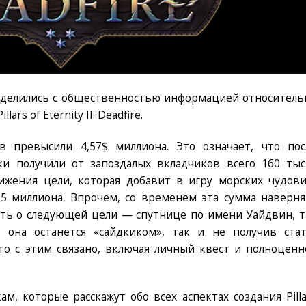
поделились с общественностью информацией относитель
ars of Eternity II: Deadfire.
 превысили 4,57$ миллиона. Это означает, что пос
и получили от запоздалых вкладчиков всего 160 тыс
тижения цели, которая добавит в игру морских чудов
75 миллиона. Впрочем, со временем эта сумма наверня
зать о следующей цели — спутнице по имени Уайдвин, т
 она останется «сайдкиком», так и не получив стат
то с этим связано, включая личный квест и полноценн
м, которые расскажут обо всех аспектах создания Pilla