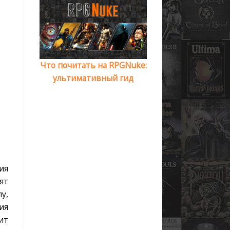
Что почитать на RPGNuke:
ультимативный гид
ия
ят
у,
ия
ит