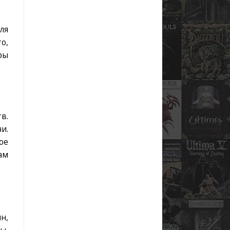
ля
о,
ры
в.
и.
ое
ам
н,
ы,