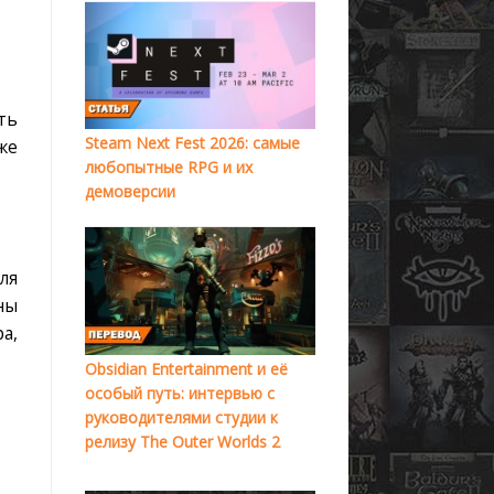
ть
Steam Next Fest 2026: самые
же
любопытные RPG и их
демоверсии
ля
ны
а,
Obsidian Entertainment и её
особый путь: интервью с
руководителями студии к
релизу The Outer Worlds 2