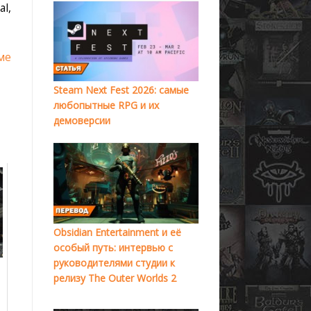
l,
ме
Steam Next Fest 2026: самые
любопытные RPG и их
демоверсии
Obsidian Entertainment и её
особый путь: интервью с
руководителями студии к
релизу The Outer Worlds 2