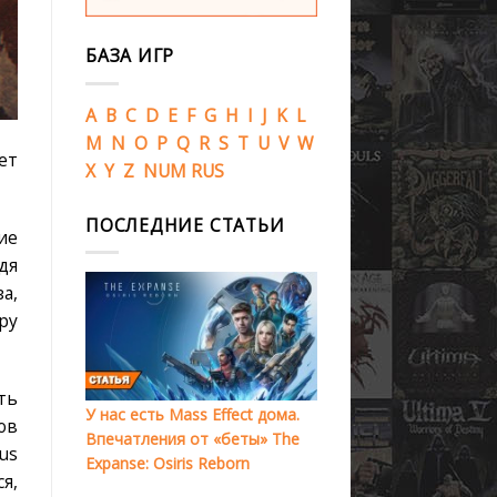
БАЗА ИГР
A
B
C
D
E
F
G
H
I
J
K
L
M
N
O
P
Q
R
S
T
U
V
W
ет
X
Y
Z
NUM
RUS
ПОСЛЕДНИЕ СТАТЬИ
ие
дя
а,
ру
ть
У нас есть Mass Effect дома.
ов
Впечатления от «беты» The
us
Expanse: Osiris Reborn
я,