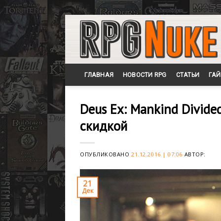
Skip
to
content
ГЛАВНАЯ
НОВОСТИ RPG
СТАТЬИ
ГА
Deus Ex: Mankind Divide
скидкой
ОПУБЛИКОВАНО
21.12.2016 | 07:06
АВТОР:
21
Дек