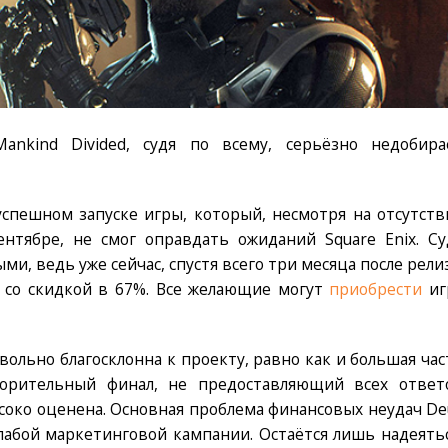
 Mankind Divided, судя по всему, серьёзно недобира
успешном запуске игры, который, несмотря на отсутств
нтябре, не смог оправдать ожиданий Square Enix. Су
ми, ведь уже сейчас, спустя всего три месяца после релиз
ся со скидкой в 67%. Все желающие могут
приобрести
иг
вольно благосклонна к проекту, равно как и большая час
ворительный финал, не предоставляющий всех ответ
соко оценена. Основная проблема финансовых неудач De
 слабой маркетинговой кампании. Остаётся лишь надеятьс