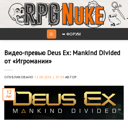
Skip
to
content
➥ ФОРУМ
Видео-превью Deus Ex: Mankind Divided
от «Игромании»
ОПУБЛИКОВАНО
12.08.2016 | 07:09
АВТОР:
12
Авг