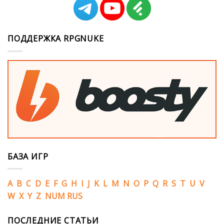
ПОДДЕРЖКА RPGNUKE
БАЗА ИГР
A
B
C
D
E
F
G
H
I
J
K
L
M
N
O
P
Q
R
S
T
U
V
W
X
Y
Z
NUM
RUS
ПОСЛЕДНИЕ СТАТЬИ