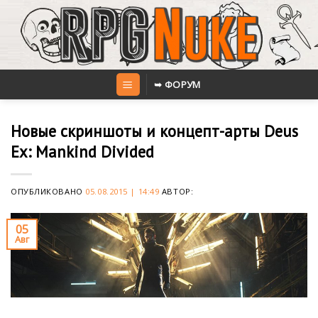
Skip
to
content
➥ ФОРУМ
Новые скриншоты и концепт-арты Deus
Ex: Mankind Divided
ОПУБЛИКОВАНО
05.08.2015 | 14:49
АВТОР:
05
Авг