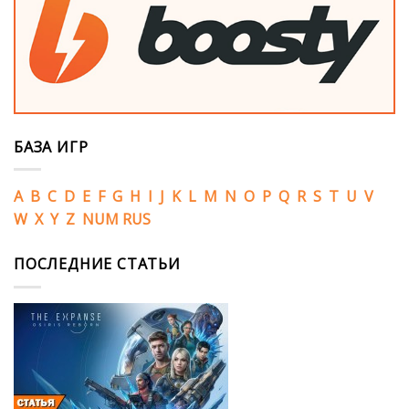
БАЗА ИГР
A
B
C
D
E
F
G
H
I
J
K
L
M
N
O
P
Q
R
S
T
U
V
W
X
Y
Z
NUM
RUS
ПОСЛЕДНИЕ СТАТЬИ