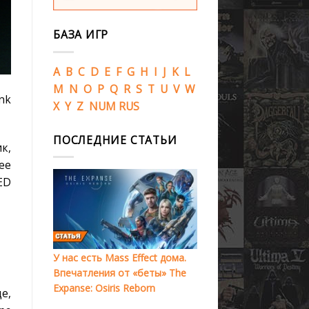
БАЗА ИГР
A
B
C
D
E
F
G
H
I
J
K
L
M
N
O
P
Q
R
S
T
U
V
W
nk
X
Y
Z
NUM
RUS
ПОСЛЕДНИЕ СТАТЬИ
к,
ее
ED
У нас есть Mass Effect дома.
Впечатления от «беты» The
Expanse: Osiris Reborn
е,