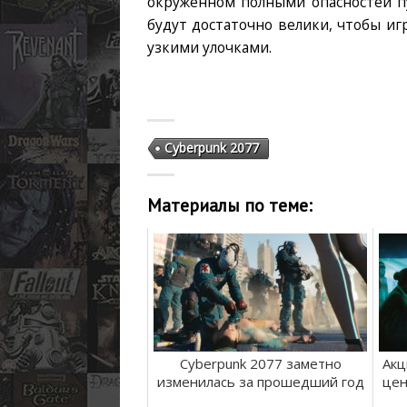
окружённом полными опасностей п
будут достаточно велики, чтобы иг
узкими улочками.
Cyberpunk 2077
Материалы по теме:
Cyberpunk 2077 заметно
Акц
изменилась за прошедший год
цен