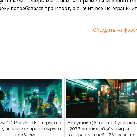
устошами. Теперь мы знаем, что размеры игрового ми
року потребовался транспорт, а значит всё не ограничит
Обсудить на фору
ии CD Projekt RED теряют в
Ведущий QA-тестер Cyberpunk
е, аналитики прогнозируют
2077 оценил объёмы игры —
проблемы
он провёл в ней 176 часов, но