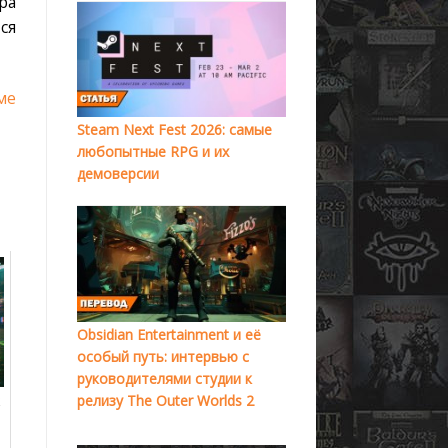
ра
ся
ме
Steam Next Fest 2026: самые
любопытные RPG и их
демоверсии
Obsidian Entertainment и её
особый путь: интервью с
руководителями студии к
релизу The Outer Worlds 2